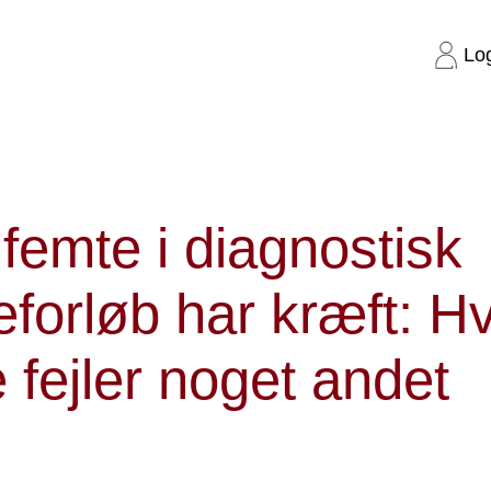
Lo
k pakkeforløb har kræft: Hver fjerde fejler noget andet
femte i diagnostisk
forløb har kræft: H
e fejler noget andet