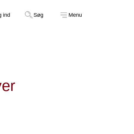
Støt nu
g ind
Søg
Menu
ver