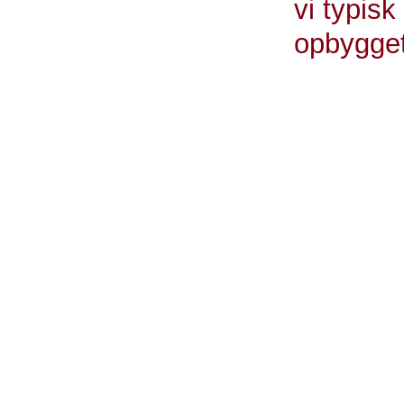
vi typisk
opbygget
Peter Thye-Rønn, 
Diagnostis
Ifølge Peter T
anden alvorlig 
kræftudredning
samlet på land
- En praktiser
symptomer, hvor
erfaring. Derudo