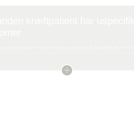
nden kræftpatient har uspecifi
omer
ar danske læger kunne henvise patienter til pakkeforløb, hvis 
s symptomer kan være tegn på kræft. Målet med de 26 kræftpakker
 hurtigst muligt finder ud af, om symptomerne skyldes kræft elle
rte Danmark som det første land i Europa – et diagnostisk pakkef
ed uspecifikke symptomer, der giver mistanke om alvorlig sygd
vde kræft
 Den danske model blev sidenhen udbredt til bl.a. Norge, Sverig
 været sparsom evidens for udredningen af patienterne me
nu er det nye studie med til at kaste lys over udrednin
t nyt pakkeforløb opstod bl.a., fordi forskning fra bl.a. Aarhus Un
ver henvist til diagnostisk pakkeforløb.
rka halvdelen af kræftpatienterne ikke havde klassiske alarmsym