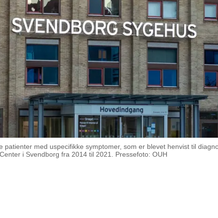
ske patienter med uspecifikke symptomer, som er blevet henvist til diag
k Center i Svendborg fra 2014 til 2021. Pressefoto: OUH