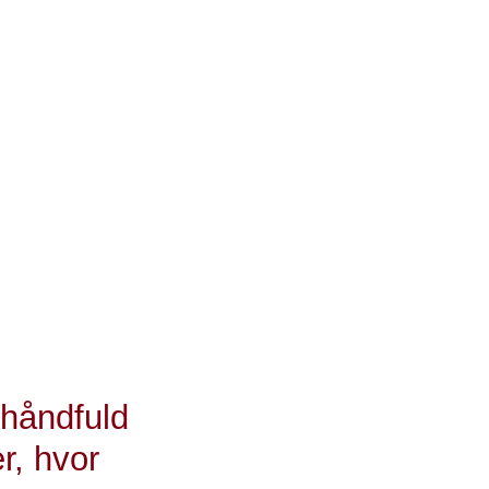
ose.
 har forskerne
t henvist til
 udredning i
0 pct. kræft,
 at
te, alder,
 siger Peter
rg.
 håndfuld
r, hvor