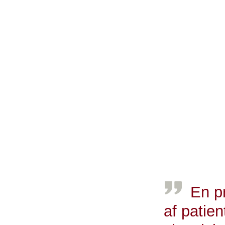
f.eks. længer
I studiet, der e
undersøgt alle 
diagnostisk pak
Diagnostisk Cen
- Vi havde 669
imens knap 25 
patientgruppen 
komorbiditeter 
Thye-Rønn, der
En p
af patie