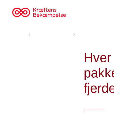
Til
cancer.dk
Forsiden
Nyheder og fortællinger
Hver femte i diagnostis
Hver 
pakke
fjerd