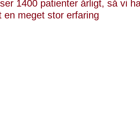
 ser 1400 patienter årligt, så vi h
 en meget stor erfaring
ledende overlæge ved Diagnostisk Center i Svendborg
ke centre har stor ekspertise
hye-Rønn bekræfter den stabile og høje andel af patiente
sygdom i studiet, at diagnostisk pakkeforløb er en vigtig d
en i Danmark. Det skyldes ikke mindst den store eksperti
ets diagnostiske centre.
ende læge ser måske en håndfuld af patienterne med usp
 vi typisk ser 1400 patienter årligt, så vi har opbygget 
ver følger vi patienterne i et halvt år for at sikre os, at v