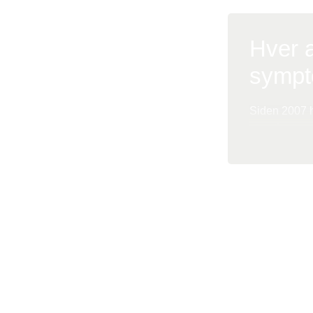
Hver a
sympt
Siden 2007 h
at patienten
sikre, at man
sygdom.
I 2011 indfø
”patienter m
20 pct. ha
være kræft.”
England.
Der har hidtil
symptomer. Men 
Behovet for e
gruppe, der bli
viste, at ci