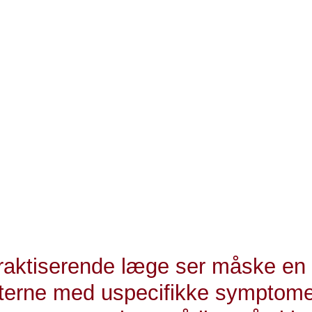
evarende hoste eller blod i afføringen, før de fik stillet en diagn
r publiceret i 2024 i tidsskriftet British Journal of Cancer,
fynske patienter med uspecifikke symptomer, som er bleve
keforløb af patientens egen læge eller anden afdeling til
ter i Svendborg fra 2014 til 2021.
8 patienter igennem vores kræftpakke, og af dem havde 2
pct. havde en anden alvorlig sygdom. Studiet viser også,
siden 2017 har været stabil både i forhold til antal henvis
samt andelen af patienterne, som viser sig at have kræft,
 er ledende overlæge ved Diagnostisk Center i Svendbo
raktiserende læge ser måske en
nterne med uspecifikke symptome