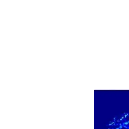
og give s
patienten
mindsker r
personale
Samtidig 
kroppens 
strålebeh
kræftsvul