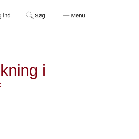
Støt nu
g ind
Søg
Menu
kning i
f