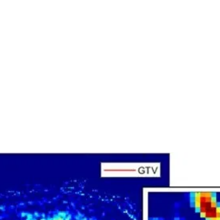
trålebehandling på samme tid – faktisk kan det filme
s indre organer, mens strålebehandlingen finder sted. De
isikoen for, at strålerne rammer det raske væv, fordi
t kan følge behandlingen live.
er MR-scanninger endnu bedre til at tage billeder af
bløde dele end de CT-scanninger, som almindelig
andling bygger på. Man kan simpelthen bedre se forskel
st og det raske væv.