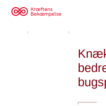
Til
cancer.dk
Forsiden
Nyheder og fortællinger
Knæk Cancer støtter fo
Knæk 
bedre
bugsp