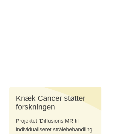
 vi ikke kun se
kræftsvulsten.
dense
 2024. Målet
 hjælp af MR-
d
Knæk Cancer støtter
e
forskningen
Projektet ’Diffusions MR til
individualiseret strålebehandling
ne