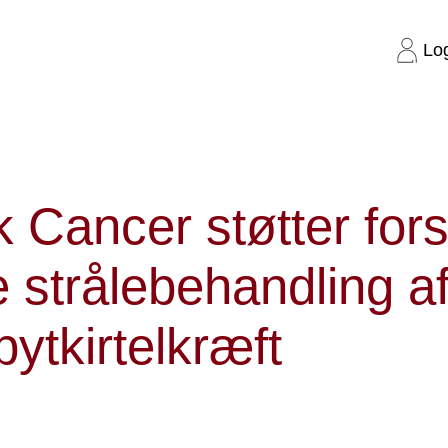
Lo
rskning i bedre strålebehandling af bugspytkirtelkræft
Cancer støtter fors
 strålebehandling a
ytkirtelkræft