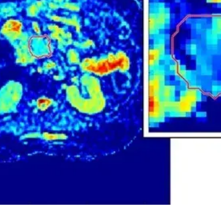
nsvægtet MR-scanning, som er et avanceret billede af kræftsvulstens in