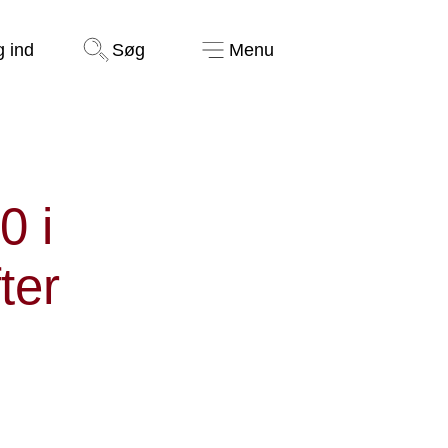
Støt nu
g ind
Søg
Menu
0 i
ter