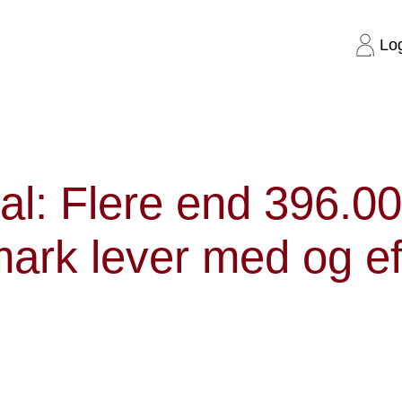
Lo
.000 i Danmark lever med og efter kræft
al: Flere end 396.00
ark lever med og ef