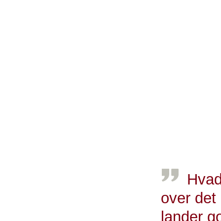
- Det er e
nuværende 
generende
en bedre 
- I dag af
grad af d
afgørende
geografis
ensartede 
Hvad
over det 
lander g