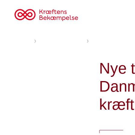
Til
cancer.dk
Forsiden
Nyheder og fortællinger
Nye tal: Flere end 396
Nye t
Danm
kræft