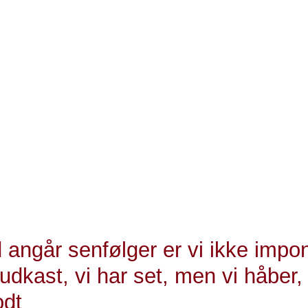
n fantastisk udvikling. Men når antallet af tidligere og
kræftpatienter stiger, er der også langt flere, der oplev
 og i nogle tilfælde invaliderende senfølger. De skal ha
hjælp, end de får i dag, siger Jesper Fisker.
hænger din mulighed for at få hjælp til senfølger i alt for 
in bopæl og længden på din uddannelse. Der er helt
, at der sættes ind for at bekæmpe den sociale og
ke ulighed i adgangen til senfølgehjælp ved at etablere
tilbud i alle regioner, fastslår han.
 angår senfølger er vi ikke impo
udkast, vi har set, men vi håber,
odt