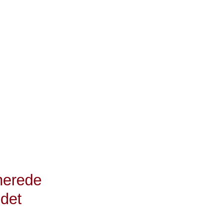
er
ve
høj
nerede
 det