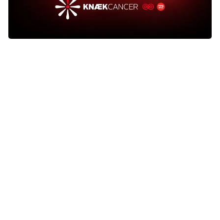
Nyhed
Støt kræftsagen
Kræftens Bekæmpelse
Strandboulevarden 49
2100 København Ø