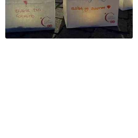
Thomas og Helles lysposer bliver placeret side om side med
de andre poser, der lyser op i efterårshimlen. Foto: Marie
Poulsen Schmidt
Fuld af kærlighed
Normalt hører lysceremonien hjemme hos Stafet For Livet
og bliver afholdt ved mørkets frembrud, når der afholdes
stafetter landet over i sommerhalvåret. Men hvert år i
Knæk Cancer-ugen får lysceremonien også lov at finde
sted i efterårsmørket.
For Helle og Thomas er det første gang, de deltager i en
lysceremoni. De var begge spændte på at være med, for