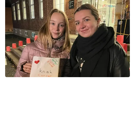
Camilla og Rikke anbefaler andre at tage til en af
ceremonierne, der holdes rundt i landet i ugens løb. Foto:
Nathalie Emsø
For 10 år siden mistede Rikke sin mormor, og for et års tid
siden mistede Camilla sin morfar. Samtidig er hendes
farmor syg med kræft, men efter omstændighederne har
hun det heldigvis godt. Derfor er sygdommen meget tæt på