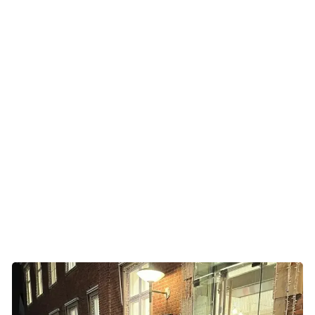
derfra med en følelse af, at de ikke er alene.
- Jeg håber, det kan give en oplevelse af fællesskab, hvor
man føler sig inviteret ind til et rum, hvor det er tilladt at
vise sin sårbarhed, sin sorg, sin angst og sammen sprede
håb, siger Kim.
Fokus på kræftsagen
Den oplevelse kan veninderne Camilla og Rikke nikke
genkendende til.
De to veninder er mødt op sammen, da de begge har
mistet bedsteforældre til kræften.