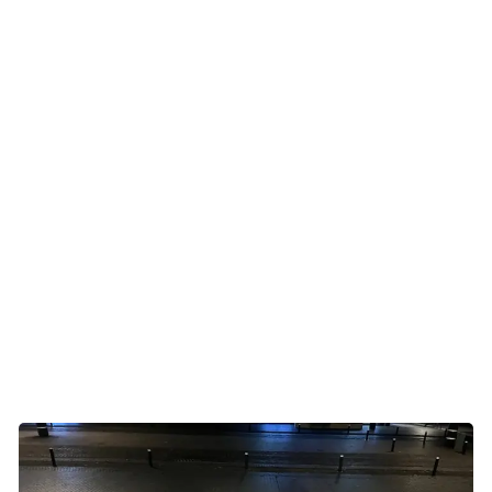
nogle dage kan være sværere andre.
- Jeg kan mærke, det er en god dag i dag, hvor jeg godt
kan være i det, siger Helle, mens hun ser på sin lyspose,
hvor der står: ”Der er kun en vej, og det er frem. Fuck
cancer. Søren Hyldekrog. Elsket og savnet.”
For Thomas var det med blandede følelser at skrive sin
hilsen på posen.
- Det føles et eller andet sted ret tomt, men samtidig er det
også fuld af kærlighed. Og det er smukt, at vi kan være
flere samlet om det, siger han.