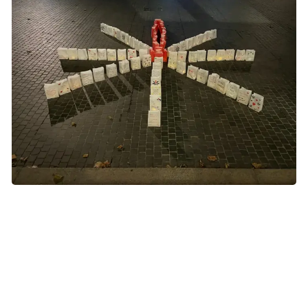
Under TÆND ET LYS er der plads til alle følelser, tanker og
minder. Foto: Kræftens Bekæmpelse
’Vi har alle vores egen historie’
Som mørket falder på, bliver flere lysposer placeret tæt
sammen, hver med deres egne farverige tegninger og