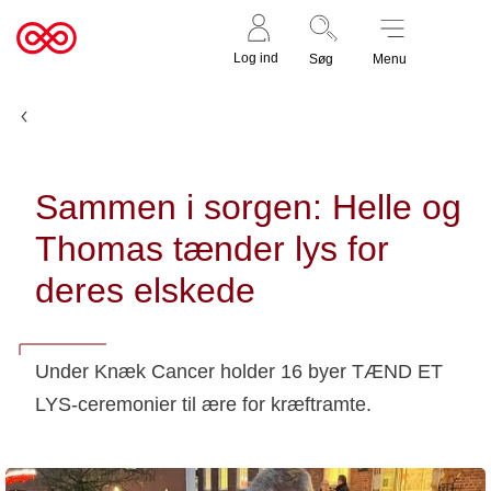
Støt nu
Til
Log ind
Søg
Menu
cancer.dk
Nyheder og fortællinger
Sammen i sorgen: Helle og
Thomas tænder lys for
deres elskede
Under Knæk Cancer holder 16 byer TÆND ET
LYS-ceremonier til ære for kræftramte.