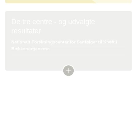
De tre centre - og udvalgte
resultater
Nationalt Forskningscenter for Senfølger til Kræft i
Bækkenorganerne
Centret har et klart fokus på klinisk forskning, hvilket
er styrket af, at værtsregionerne Nordjylland og
Midtjylland samtidig med etableringen af
forskningscentret finansierede en tværfaglig klinik,
Nye retningslinjer
hvor patienter kan få hjælp til senfølger.
De nye kliniske retningslinjer for behandling af generelle
Centret har bl.a. udviklet og indført et digitalt
senfølger omhandler de fem senfølger, som rammer flest
opfølgningsprogram for patienter, der er opereret for
mennesker på tværs af kræftsygdomme. Det er:
endetarmskræft, med fokus på både senfølger og
søvnløshed, kognitive problemer, angst, depression og
tegn på tilbagefald.
frygt for tilbagefald, kræftrelateret træthed samt
neuropatiske (nerve-) smerter. Retningslinjerne blev