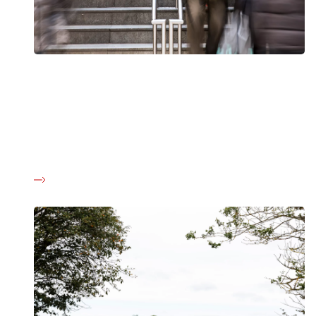
Livet efter kræft: Nye retningslinjer skal styrke
indsatsen mod senfølger
Alvorlige senfølger rammer tusindvis af tidligere
kræftpatienter. Nye retningslinjer skal være med til at sikre,
at alle får hjælp – uanset hvor i landet de bor.