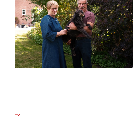
Nete har kæmpet for hjælp til sine senfølger
Efter behandling for tarmkræft er Netes liv vendt på hoved.
Senfølgerne frarøver hende job, socialt liv og kontrollen over
sin krop. I en periode også glæden ved livet.