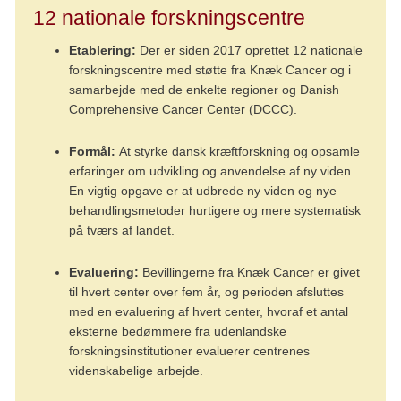
senfølger og tegn på tilbagefald (DCCL-PRO) –
12 nationale forskningscentre
samt udvikling af en app til brug for dette.
Etablering:
Der er siden 2017 oprettet 12 nationale
Opfølgningsforløbet og appen anvendes i øjeblikket i
forskningscentre med støtte fra Knæk Cancer og i
Region Midtjylland, men forskningscentrets ledelse
samarbejde med de enkelte regioner og Danish
arbejder for at få det udbredt til hele landet.
Comprehensive Cancer Center (DCCC).
Centret har bidraget til to internationale retningslinjer
Formål:
At styrke dansk kræftforskning og opsamle
for behandling af henholdsvis søvnløshed og angst
erfaringer om udvikling og anvendelse af ny viden.
og depression.
En vigtig opgave er at udbrede ny viden og nye
behandlingsmetoder hurtigere og mere systematisk
på tværs af landet.
Evaluering:
Bevillingerne fra Knæk Cancer er givet
til hvert center over fem år, og perioden afsluttes
med en evaluering af hvert center, hvoraf et antal
eksterne bedømmere fra udenlandske
forskningsinstitutioner evaluerer centrenes
videnskabelige arbejde.