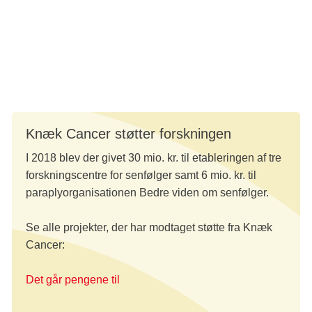
har bidraget med ny viden, samtidig med at senfølger er
kommet på den kræftpolitiske dagsorden, tilføjer hun.
Læs mere:
Kræftplan V
Knæk Cancer støtter forskningen
I 2018 blev der givet 30 mio. kr. til etableringen af tre
forskningscentre for senfølger samt 6 mio. kr. til
paraplyorganisationen Bedre viden om senfølger.
Se alle projekter, der har modtaget støtte fra Knæk
Cancer:
Det går pengene til