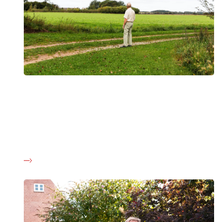
Kræftfri, men ikke rask
Mere end halvdelen af alle kræftpatienter oplever senfølger.
Her på siden kan du blive klogere på, hvad senfølger er, og
hvordan Kræftens Bekæmpelses arbejder for at sikre
området det nødvendige fokus og udvikling.