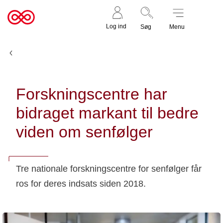
Støt nu
Til
Log ind
Søg
Menu
cancer.dk
Nyheder og fortællinger
Forskningscentre har
bidraget markant til bedre
viden om senfølger
Tre nationale forskningscentre for senfølger får
ros for deres indsats siden 2018.