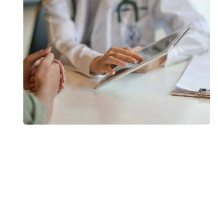
Ulighed i patientsikkerhed: Disse kræftpatienter
rammes af flere fejl
Der sker flere fejl i kræftforløbet, hvis man har svært ved at
forstå og overskue sundhedsvæsenet – eller hvis man
mangler støtte fra pårørende. Det bekræftes af nyt studie fra
Kræftens Bekæmpelse.