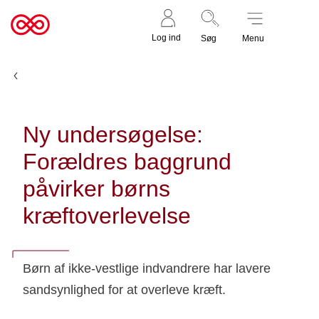
Støt nu
Til
Log ind
Søg
Menu
cancer.dk
Nyheder og fortællinger
Ny undersøgelse:
Forældres baggrund
påvirker børns
kræftoverlevelse
Børn af ikke-vestlige indvandrere har lavere
sandsynlighed for at overleve kræft.