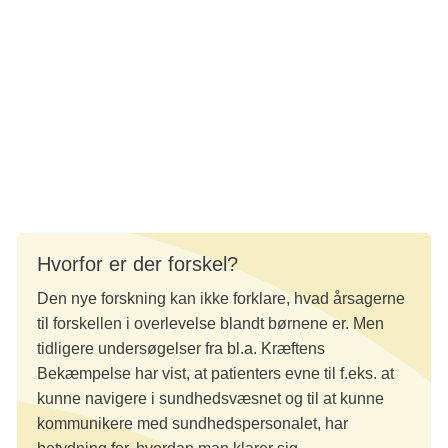
25 mio. kr. fra Knæk Cancer i 2019.
Resultaterne er offentliggjort her: Stegenborg F. et al.:
Socioeconomic characteristics and relapse-free and
overall survival from childhood cancer – a nationwide
study based on data from the Danish Childhood Cancer
Registry. Acta Oncologica, 2025, vol. 64, 179-187
Hvorfor er der forskel?
Den nye forskning kan ikke forklare, hvad årsagerne
til forskellen i overlevelse blandt børnene er. Men
tidligere undersøgelser fra bl.a. Kræftens
Bekæmpelse har vist, at patienters evne til f.eks. at
kunne navigere i sundhedsvæsnet og til at kunne
kommunikere med sundhedspersonalet, har