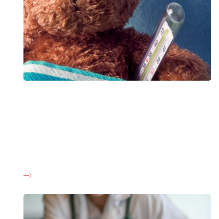
Social baggrund giver ulighed i børns kræftforløb
Forældrenes uddannelse og tilknytning til arbejdsmarkedet
kan have betydning for børn med kræft. Det viser to
undersøgelser fra Kræftens Bekæmpelse og Rigshospitalet.
Forældrenes sociale forhold kan både føre til ulighed i det
diagnostiske forløb og i behandlingen af børns kræftsygdom.