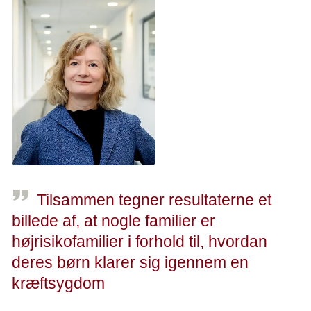
generelle ulighed som man ved
findes i sundhedssystemet, siger
ekspert i ulighed, professor Susanne
Dalton, der har deltaget i forskningen.
Foto: Kristian Ridder Nielsen.
Tilsammen tegner resultaterne et
billede af, at nogle familier er
højrisikofamilier i forhold til, hvordan
deres børn klarer sig igennem en
kræftsygdom