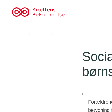
Til
cancer.dk
Forsiden
Forskning
Forskningsnyheder
Social baggru
Socia
børns
Forældrene
betydning 