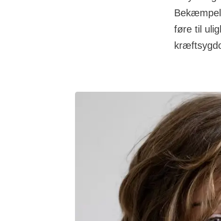
Bekæmpelse
føre til ul
kræftsygd