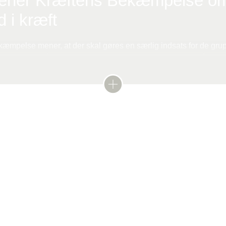
ener Kræftens Bekæmpelse o
d i kræft
æmpelse mener, at der skal gøres en særlig indsats for de grup
m klarer sig dårligst i sundhedsvæsenet. Alle skal have målrettet 
koen for kræft, ligesom alle, der bliver ramt af kræft, skal tilbyd
g støtte.
Kræftens Bekæmpelses holdning til ulighed i kræft på cancer.
s forældre
 viser, at doserne af kemoterapi stadig ligger inden for
 den lave ende, og de viser også, at børnenes sygdom ik
ods de flere kontakter inden diagnosen. Men der kan alli
 konsekvenser af de muligvis forsinkede diagnoser:
ft hos børn så aggressiv, at man ikke kan gå længe med 