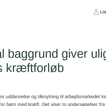
Lo
nd giver ulighed i børns kræftforløb
l baggrund giver uli
 kræftforløb
s uddannelse og tilknytning til arbejdsmarkedet k
for børn med kræft. Det viser to undersøgelser fr