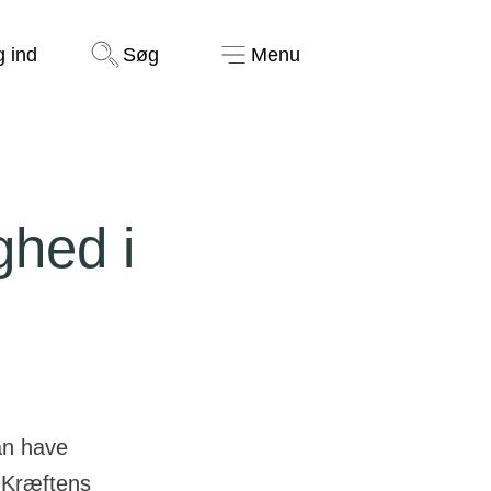
Støt nu
g ind
Søg
Menu
ghed i
an have
a Kræftens