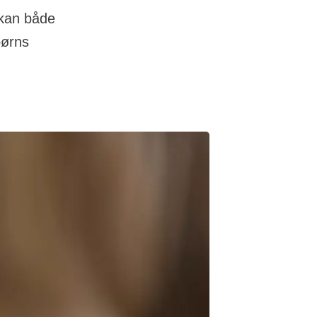
 kan både
børns