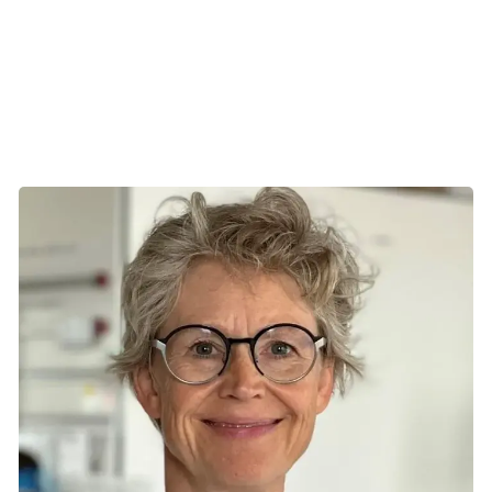
celler. Medicinen rammer de syge celler med stor
præcision og giver markant færre bivirkninger end for
eksempel en knoglemarvstransplantation, forklarer
Marianne Ifversen, der leder hospitalets
CAR‑T‑behandling af børn og unge.