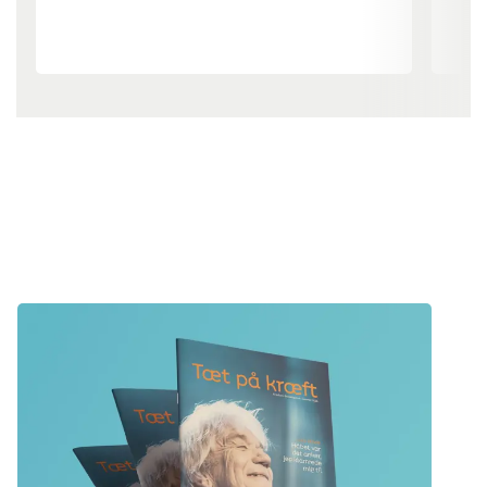
1/4
2/4
Nyhed
Forskning og statistik