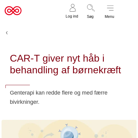
Støt nu
Til
Log ind
Søg
Menu
cancer.dk
Nyheder og fortællinger
CAR-T giver nyt håb i
behandling af børnekræft
Genterapi kan redde flere og med færre
bivirkninger.