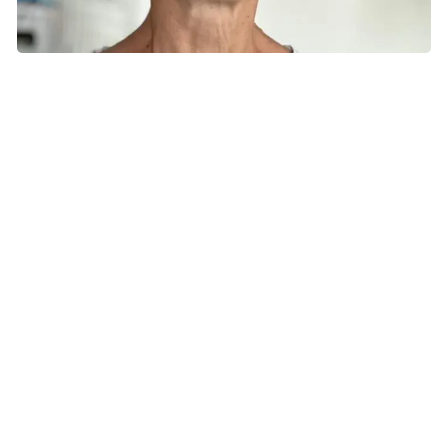
Overlæge Marianne Ifversen leder Rigshospitalets CAR-T-
behandling af børn og unge. Foto: Privat
Kymriah
I dag findes der én CAR‑T‑behandling, Kymriah, som er
godkendt til børn og unge med fremskreden leukæmi. Det
gælder patienter, hvor sygdommen er vendt tilbage flere
gange, er kommet igen efter en
knoglemarvstransplantation, eller ikke reagerer på
behandling.
Siden behandlingen blev godkendt i 2019, har 15 børn og
unge i Danmark fået Kymriah. Det er ganske få, fordi
standardbehandlingen af børneleukæmi i langt de fleste
tilfælde er succesfuld, derfor er målgruppen for CAR-T-