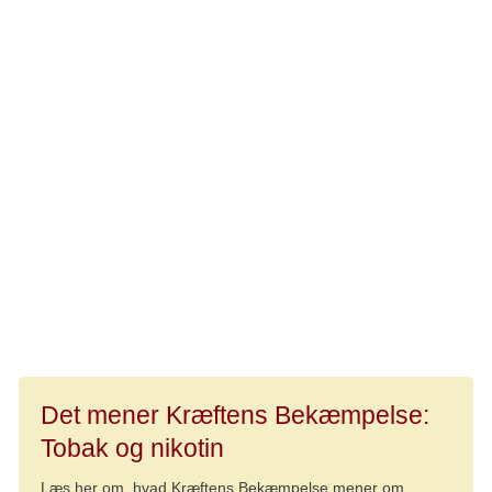
prioriteret profit over folkesundhed. Når den samme
branche nu ser sig selv som en del af løsningen på
kræftproblematikken – med nye sundhedsskadelige
produkter – er der grund til at være skeptisk.
Kræftens Bekæmpelse og en lang række
sundhedsorganisationer står fast på, at vejen til færre
kræfttilfælde og bedre folkesundhed går gennem en trinvis
udfasning af både cigaretter og andre nikotinprodukter, for
der findes ingen sund nikotin. Det er ikke et
øjebliksbillede, men en langsigtet indsats - og den
kommer vi til at drive målrettet de næste 10 år.
Det mener Kræftens Bekæmpelse:
Tobak og nikotin
Læs her om, hvad Kræftens Bekæmpelse mener om