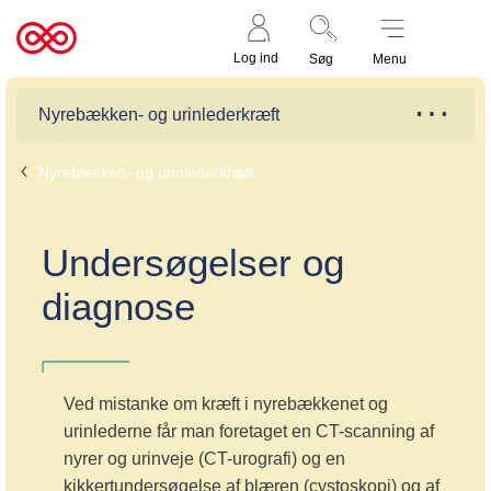
Støt nu
Til
Log ind
Søg
Menu
cancer.dk
Nyrebækken- og urinlederkræft
Nyrebækken- og urinlederkræft
Undersøgelser og
diagnose
Ved mistanke om kræft i nyrebækkenet og
urinlederne får man foretaget en CT-scanning af
nyrer og urinveje (CT-urografi) og en
kikkertundersøgelse af blæren (cystoskopi) og af