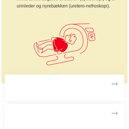
urinleder og nyrebækken (uretero-nefroskopi).
Undersøgelser ved nyrebækken- og
urinlederkræft
Diagnose og stadieinddeling af nyrebækken-
og urinlederkræft