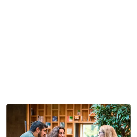
Du skal gå til regelmæssige kontroller, efter du har fået
fjernet nyrekræften:
Opfølgning efter nyrekræft
Tekst:
Digital redaktør Kim Fisker Ringgaard og lægefaglig redaktør
Elisabeth Kjems
Denne tekst er skrevet af rigtige mennesker – læs mere om,
hvordan
teksterne på cancer.dk bliver til.