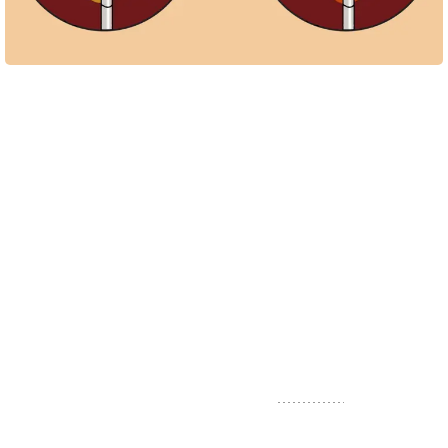
Når lægen har placeret nålen i kræftknuden, skydes der flere små
nåle-elektroder ind i knuden, som varmes op og derved går til
grunde.
Frysebehandling (kryobehandling)
Ved frysebehandling fryser man kræftknuden og slår på
den måde kræftcellerne ihjel.
Lægen sætter en eller flere behandlingsnåle og
temperaturnåle i kræftknuden, og gennem dem fryses
knuden ned til minimum minus 40 grader. Du er i fuld
bedøvelse imens, og behandlingen varer typisk 1-2 timer. I
nogle tilfælde kan behandlingen ske
ambulant
.
Frysebehandling anbefales til knuder mellem 2 og 4 cm.