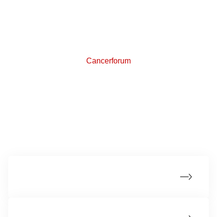
Cancerforum er et online forum, hvor du kan stille
spørgsmål og skrive sammen med andre, der er
berørt af kræft. Del dine tanker og erfaringer med
andre patienter og pårørende.
Cancerforum
Mere om nyrekræft
Opfølgning efter nyrekræft