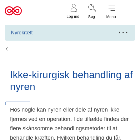
Støt nu
Til
Log ind
Søg
Menu
cancer.dk
Nyrekræft
Kræften afgrænset til nyren
Ikke-kirurgisk behandling af
nyren
Hos nogle kan nyren eller dele af nyren ikke
fjernes ved en operation. I de tilfælde findes der
flere skånsomme behandlingsmetoder til at
behandle kræften. Hvilken behandling du får,