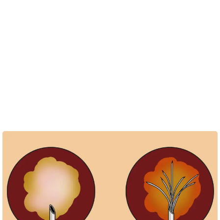
Resultatet afhænger af, hvor udbredt kræften er i nyren.
Behandlingen kan gentages, hvis du får tilbagefald af
sygdommen, eller hvis den første behandling ikke har
været effektiv nok.
Opvarmningen af vævet omkring nyrekræften kan give
lette smerter og lejlighedsvis feber, som er ufarlige og går
over af sig selv. Komplikationer ved disse behandlinger er
sjældne, og du bliver normalt udskrevet dagen efter.