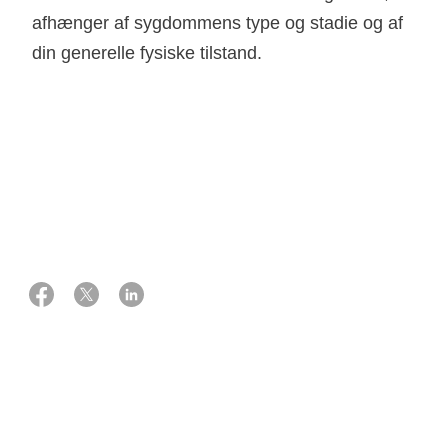
afhænger af sygdommens type og stadie og af
din generelle fysiske tilstand.
08 oktober 2025
Eksperter:
Professor, dr.med., kirurg
Lars Lund
Overlæge, ph.d., onkolog
Anne Kirstine Møller
Hvornår bliver du ikke opereret