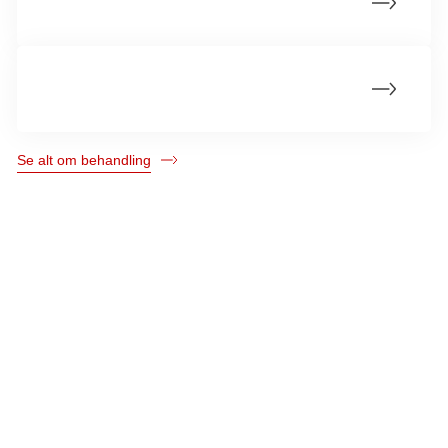
Behandling ved spredning uden for nyren
Livet med nyrekræft
Se alt om behandling
Kræftens Bekæmpelse
Strandboulevarden 49
2100 København Ø