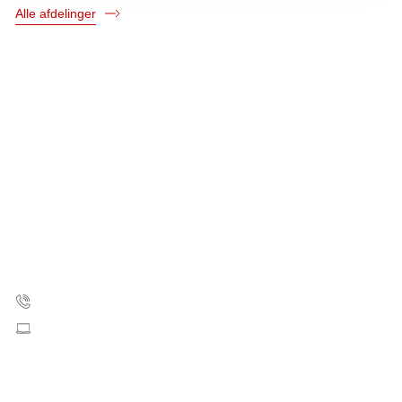
Alle afdelinger
Kræftens Bekæmpelse
Strandboulevarden 49
2100 København Ø
35 25 75 00
Skriv til os
CVR: 55629013
EAN numre