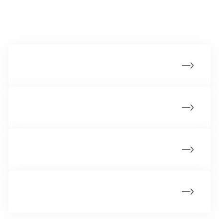
Find en afdeling
Center for Kræftforskning
Forebyggelse & Oplysning
Administrerende direktør
Patientstøtte & Frivillig Indsats