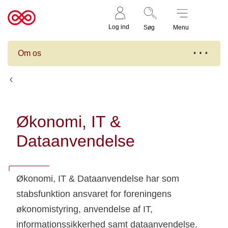
Støt nu
Til
Log ind
Søg
Menu
cancer.dk
Om os
Afdelinger
Økonomi, IT &
Dataanvendelse
Økonomi, IT & Dataanvendelse har som
stabsfunktion ansvaret for foreningens
økonomistyring, anvendelse af IT,
informationssikkerhed samt dataanvendelse.