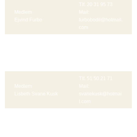
Tlf. 20 31 95 73
Medlem
Mail:
Ejvind Furbo
furbobodil@hotmail.
com
Tlf. 61 71 41 80
Medlem
Mail:
Christel Koch
koch7900@gmail.c
om
Tlf. 51 50 21 71
Medlem
Mail:
Lisbeth Svane Kusk
svanekusk@hotmai
l.com
Aktiviteter
Her kan du læse om vores aktiviteter i Morsø