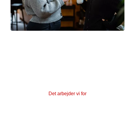
Det arbejder vi for
Læs mere om Kræftens Bekæmpelses
holdninger og hvordan foreningen arbejder
politisk for at sikre, at færre får kræft, at flere
overlever kræft, og at kræftramte får et bedre liv
med og efter sygdommen.
Det arbejder vi for