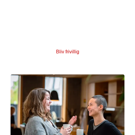
Bliv en del af frivilligfælles­skabet
Kræftens Bekæmpelses fantastiske frivillige er
omdrejningspunktet for en lang række aktiviteter. Der
er plads til flere frivillige, og mulighederne for at være
med er mange.
Bliv frivillig