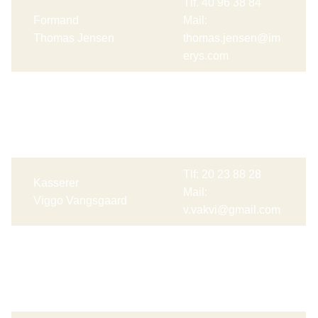
Tlf. 40 96 38 84
Formand
Mail:
Thomas Jensen
thomas.jensen@im
erys.com
Tlf. 21 34 99 65
Næstformand
Mail:
Kirsten Raunskov
raunskovok@mail.d
k
Tlf: 20 23 88 28
Kasserer
Mail:
Viggo Vangsgaard
v.vakvi@gmail.com
Tlf: 26 15 13 08
Sekretær
Mail:
Jette Trans Jepsen
jette.jepsen@morso
e.dk