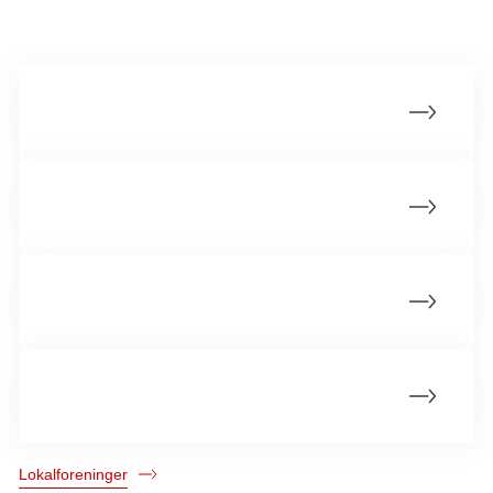
Andre lokalforeninger
Nibe Lokalforening
Rebild Lokalforening
Mariagerfjord Lokalforening
Læsø Lokalforening
Lokalforeninger