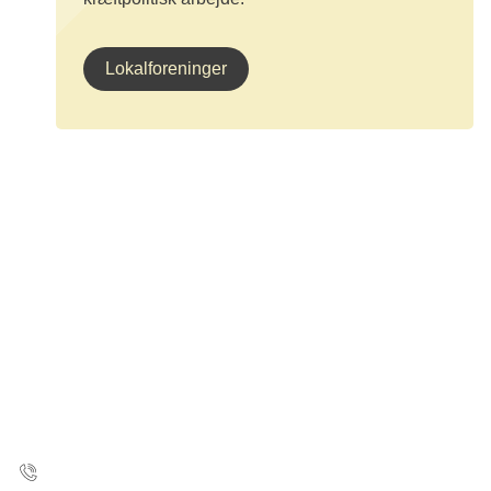
Lokalforeninger
Kræftens Bekæmpelse
Strandboulevarden 49
2100 København Ø
35 25 75 00