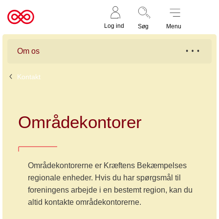
Støt nu
Til
Log ind
Søg
Menu
cancer.dk
Om os
Kontakt
Områdekontorer
Områdekontorerne er Kræftens Bekæmpelses
regionale enheder. Hvis du har spørgsmål til
foreningens arbejde i en bestemt region, kan du
altid kontakte områdekontorerne.