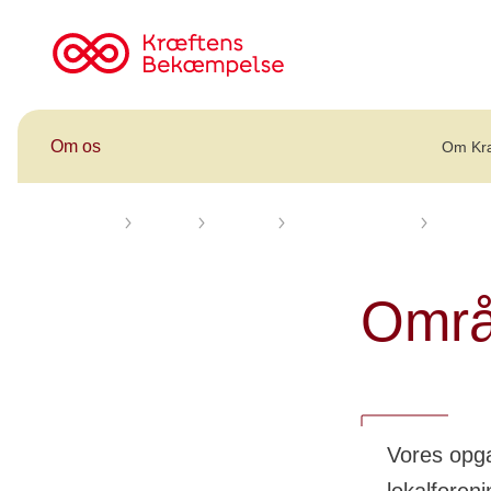
Til
cancer.dk
Om os
Om Kr
Forsiden
Om os
Kontakt
Områdekontorer
Område
Områ
Vores opg