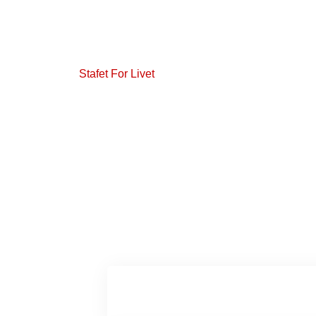
tid sætter fokus på kræftsagen. Sammen mindes vi 
giver håb til alle, der er ramt af kræft. Følg linket 
stafet nær dig.
Stafet For Livet
Kontakt et områdeko
Områdekontor Sjælland