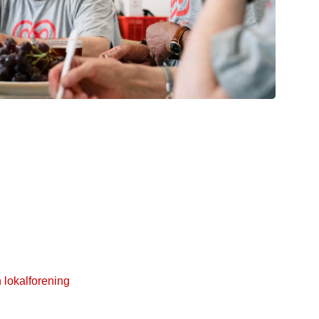
lforeninger i hele
det
ningerne er Kræftens Bekæmpelses lokale talerør,
r en lang række opgaver indenfor indsamling,
 forebyggelse, patientstøtte og lokalt kræftpolitisk
 lokalforening