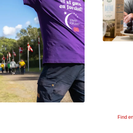
Loka
lan
Lokalfore
som løfte
oplysning,
arbejde.
or Livet
Find en
 hvor vi over et døgns