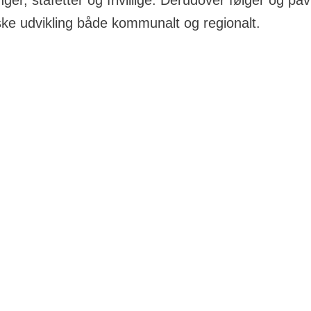
nger, stafetter og frivillige. Derudover følger og påv
iske udvikling både kommunalt og regionalt.
Juuls Vej 2
mrådekontoret
aktoplysninger for områdekontorets medarbejdere nedenf