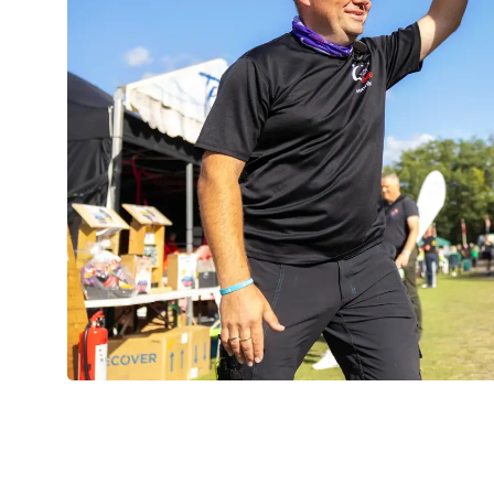
Kom med til Stafet F
Stafet For Livet er en landsdækkende begivenhed,