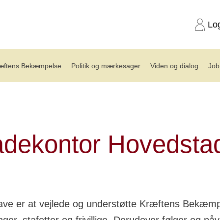
Lo
æftens Bekæmpelse
Politik og mærkesager
Viden og dialog
Job
kontor Hovedstaden
dekontor Hovedsta
ave er at vejlede og understøtte Kræftens Bekæm