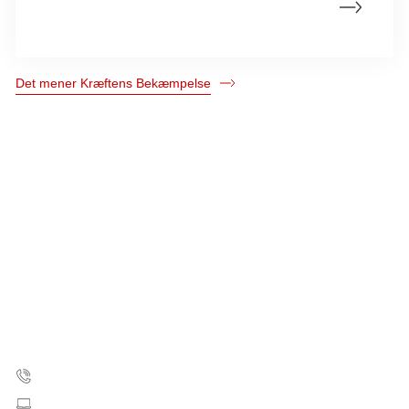
nitrat i drikkevand?
Det mener Kræftens Bekæmpelse
Kræftens Bekæmpelse
Strandboulevarden 49
2100 København Ø
35 25 75 00
Skriv til os