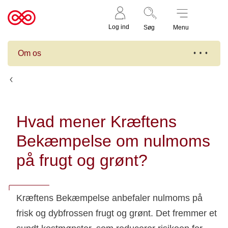
Støt nu
Til
Log ind
Søg
Menu
cancer.dk
Om os
Det mener Kræftens Bekæmpelse
Hvad mener Kræftens
Bekæmpelse om nulmoms
på frugt og grønt?
Kræftens Bekæmpelse anbefaler nulmoms på
frisk og dybfrossen frugt og grønt. Det fremmer et