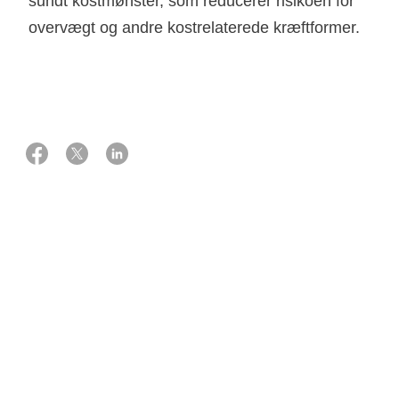
sundt kostmønster, som reducerer risikoen for
overvægt og andre kostrelaterede kræftformer.
26 februar 2026
Danskerne spiser i gennemsnit 279 g frugt og grønt
dagligt[1]. Det er langt mindre end de anbefalede 600 g. Et
højere indtag af frugt og grønt er centralt i forebyggelsen af
både overvægt, kræft, hjerte-kar-sygdomme og type 2-
diabetes.