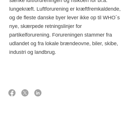
sænke luftforureningen og risikoen for bl.a.
lungekræft. Luftforurening er kræftfremkaldende,
og de fleste danske byer lever ikke op til WHO´s
nye, skærpede retningslinjer for
partikelforurening. Forureningen stammer fra
udlandet og fra lokale brændeovne, biler, skibe,
industri og landbrug.
11 marts 2022