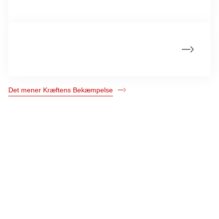
udryddelse af livmoderhalskræft?
Hvad mener Kræftens Bekæmpelse om
nulmoms på frugt og grønt?
Det mener Kræftens Bekæmpelse
Kræftens Bekæmpelse
Strandboulevarden 49