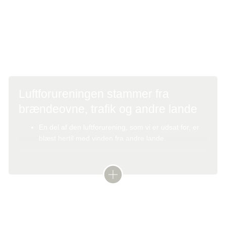
arbejde for, at EU sænker grænseværdierne for
partikelforurening og andre stoffer, så de følger de
anbefalede retningslinjer fra WHO, og så det sikres, at
grænseværdierne bliver overholdt.
Luftforureningen stammer fra
brændeovne, trafik og andre lande
En del af den luftforurening, som vi er udsat for, er
blæst hertil med vinden fra andre lande.
I Danmark stammer den lokale luftforurening med
partikler især fra brændeovne og i nogen grad fra
vejtrafik. Røgen fra brændeovne renses ikke i
modsætning til udstødning fra biler, hvor EU-krav har
Kontakt
mindsket udledningen.