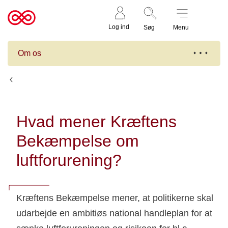
Støt nu
Til
Log ind
Søg
Menu
cancer.dk
Om os
Det mener Kræftens Bekæmpelse
Hvad mener Kræftens
Bekæmpelse om
luftforurening?
Kræftens Bekæmpelse mener, at politikerne skal
udarbejde en ambitiøs national handleplan for at