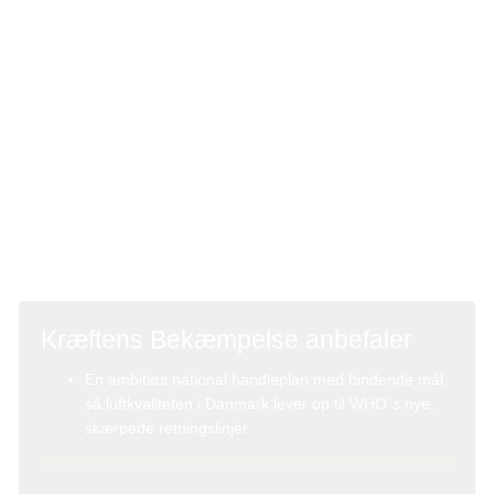
udsættelsen for luftforurening i børns og voksnes hverdag.
Luftforurening stammer fra mange forskellige kilder, og vi
mener, at det er nødvendigt, at danske politikere
iværksætter en ambitiøs national handleplan, der
indeholder bindende mål for at sænke luftforureningen
med partikler og andre stoffer, så Danmark ikke
overskrider WHO’ s retningslinjer.
Kræftens Bekæmpelse anbefaler
En ambitiøs national handleplan med bindende mål,
så luftkvaliteten i Danmark lever op til WHO´s nye,
skærpede retningslinjer.
Fokus på cyklisme og andre mulige virkemidler