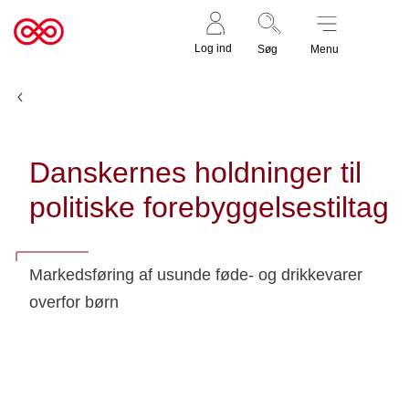
Støt nu
Til
Log ind
Søg
Menu
cancer.dk
Udgivelser
Danskernes holdninger til
politiske forebyggelsestiltag
Markedsføring af usunde føde- og drikkevarer
overfor børn
26 september 2024