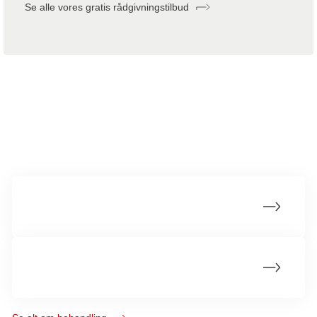
Se alle vores gratis rådgivningstilbud
Mere om spytkirtelkræft
Livet efter spytkirtelkræft
Forsøgsbehandling for spytkirtelkræft