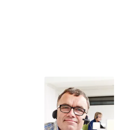
erfaring sige noget om, hvad du kan forvente.
Tekst:
Digital redaktør Birgitte Sølvhøj og lægefaglig redaktør Elisabeth
Kjems
Denne tekst er skrevet af rigtige mennesker – læs mere om,
hvordan
teksterne på cancer.dk bliver til.
Vi er der for dig