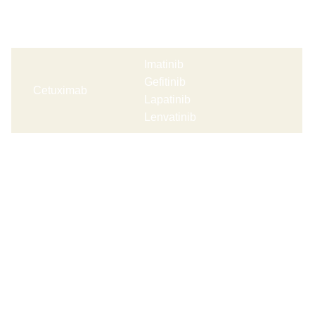
Tyrosin kinase
Antistoffer:
hæmmere:
Imatinib
Gefitinib
Cetuximab
Lapatinib
Lenvatinib
Forsøgsbehandling (kliniske forsøg)
Som patient kan man blive tilbudt forsøgsbehandling, hvor
man ved lodtrækning tilbydes en bestemt
(forsøgs)behandling.
Forsøgsbehandlingen skal afklare den optimale
behandlingskombination inden for sygdommen.