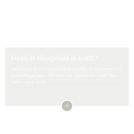
Ved mistanke om tilbagefald vil lægen foretage forskellige
undersøgelser. Hvis sygdommen er blusset op igen, kan
du som regel få behandling igen.
Hvad er tilbagefald af kræft?
Tilbagefald af en (kræft)sygdom betyder, at sygdommen er
vendt tilbage igen, efter man har været fri for kræft. Det
kaldes også
recidiv
.
Lokalt tilbagefald
Det kaldes lokalt tilbagefald, hvis kræften vender tilbage til
den del af kroppen, hvor kræften først opstod.
Behandlingen af tilbagefald kan enten stile mod at fjerne
Tilbagefald med spredning
al kræften eller - hvis dette ikke er muligt - at være