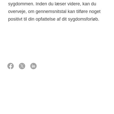
sygdommen. Inden du læser videre, kan du
overveje, om gennemsnitstal kan tilføre noget
25 juni 2025
Kilde: Søren Friis og Simon Mathis Kønig, Kræftepidemiologi og
Monitorering, Center for Kræftforskning
Inden du læser statistik