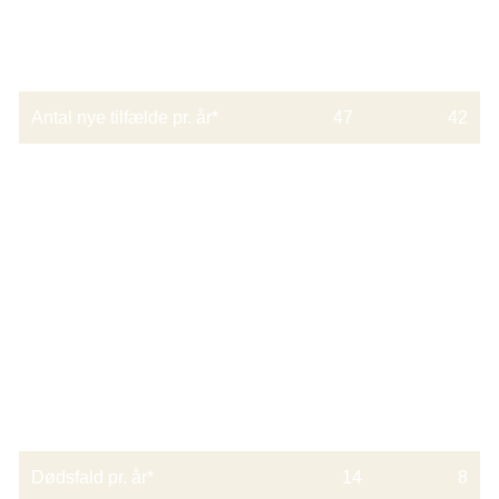
Personer med
Mænd
Kvinder
spytkirtelkræft i Danmark
Antal nye tilfælde pr. år*
47
42
Antal der lever med
438
508
diagnosen**
*Gennemsnit for årene 2021-2023.
**Antal ved udgangen af 2023. Omfatter personer som er i behandling eller
går til kontrol, og personer som er på så lang tidsmæssig afstand af
kræftsygdommen, at de kan betragtes som raske.
Hvor mange dør af
Mænd
Kvinder
spytkirtelkræft?
Dødsfald pr. år*
14
8