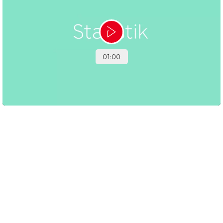
Statistik for spytkirtelkræft
I tabellerne nedenfor kan du se, hvor mange der årligt får
kræft i spytkirtlerne og lever med sygdommen, og hvor
mange der årligt dør af spytkirtelkræft i Danmark.