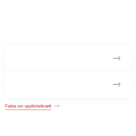
Mere om spytkirtelkræft
Årsager til spytkirtelkræft
Hvad er spytkirtelkræft?
Fakta om spytkirtelkræft