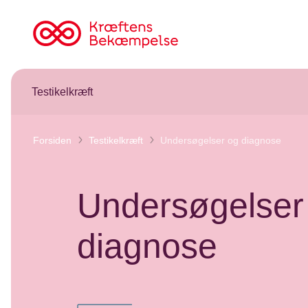
Til
cancer.dk
Testikelkræft
Forsiden
Testikelkræft
Undersøgelser og diagnose
Undersøgelser
diagnose