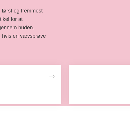
n først og fremmest
kel for at
gennem huden.
s, hvis en vævsprøve
Selvundersøgelse af
g på hospitalet, og
Læs hvordan og hvorfor du s
kræft.