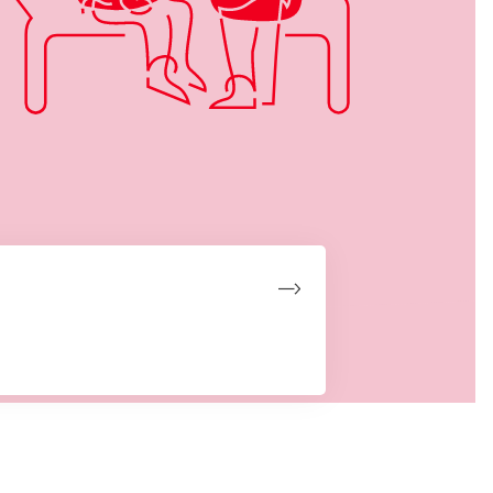
 testiklerne
kal undersøge dine testikler for tegn på