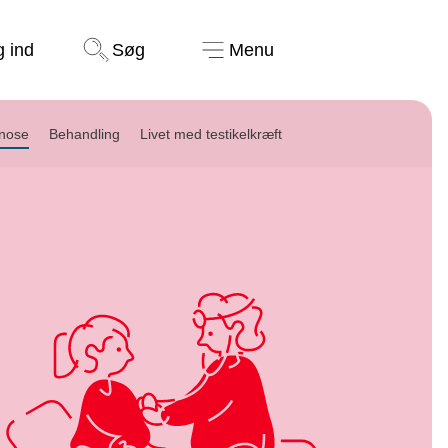
Støt nu
g ind
Søg
Menu
gnose
Behandling
Livet med testikelkræft