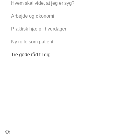
Hvem skal vide, at jeg er syg?
1
Arbejde og økonomi
2
Praktisk hjælp i hverdagen
3
Ny rolle som patient
4
Tre gode råd til dig
5
Kræftens Bekæmpelse
Strandboulevarden 49
2100 København Ø
35 25 75 00