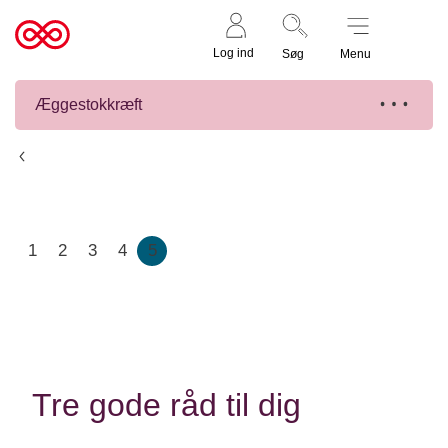
Støt nu
Til
Log ind
Søg
Menu
cancer.dk
Æggestokkræft
Æggestokkræft
1
2
3
4
5
Tre gode råd til dig