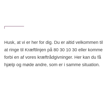
Husk, at vi er her for dig. Du er altid velkommen til
at ringe til Kræftlinjen på 80 30 10 30 eller komme
forbi en af vores kræftrådgivninger. Her kan du få
Til dig, der lige har fået kræft:
Ingen kræftforløb er ens, heller ikke selv om
diagnosen er den samme. Forsøg at holde fokus på