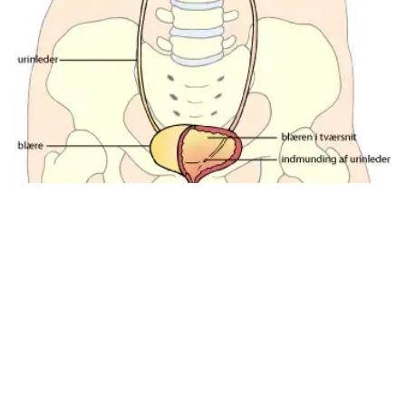
På tegningen ses nyrer, binyrer, nyrebækken, urinleder og
blæren. Illustration: Lotte Clevin
Tekst: Digital redaktør Ida Nymand Ammundsen og lægefaglig redaktør
Elisabeth Kjems
Denne tekst er skrevet af rigtige mennesker – læs mere om,
hvordan
teksterne på cancer.dk bliver til.