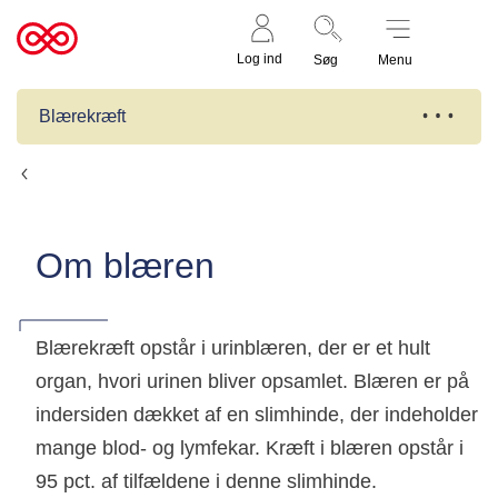
Støt nu
Til
Log ind
Søg
Menu
cancer.dk
Blærekræft
Fakta om blærekræft
Om blæren
Blærekræft opstår i urinblæren, der er et hult
organ, hvori urinen bliver opsamlet. Blæren er på
indersiden dækket af en slimhinde, der indeholder
mange blod- og lymfekar. Kræft i blæren opstår i
95 pct. af tilfældene i denne slimhinde.