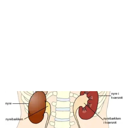
Blæren er et muskuløst organ, der kan rumme 300-500 ml
urin. Normalt får man vandladningstrang, når der er 125-
250 ml urin i blæren. Kan man ikke tømme blæren, f.eks.
på grund af forstørret prostata, kan blæren udvide sig
meget og indeholde flere liter.
Vandladningen foregår ved, at urinrørets lukkemuskel
afslappes, og blæremusklen trækker sig sammen,
hvorefter urinen presses ud gennem urinrøret.
På latin hedder urinblæren vesica urinaria.