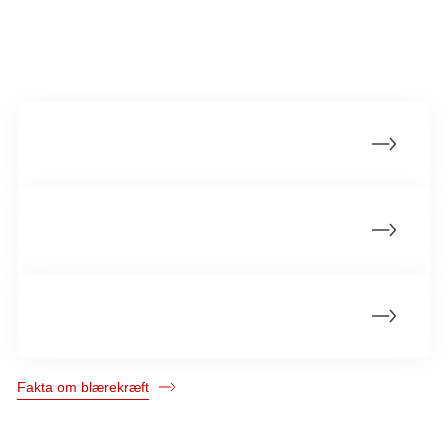
Mere om blærekræft
Hvad er blærekræft?
Årsager til blærekræft
Statistik om blærekræft
Fakta om blærekræft