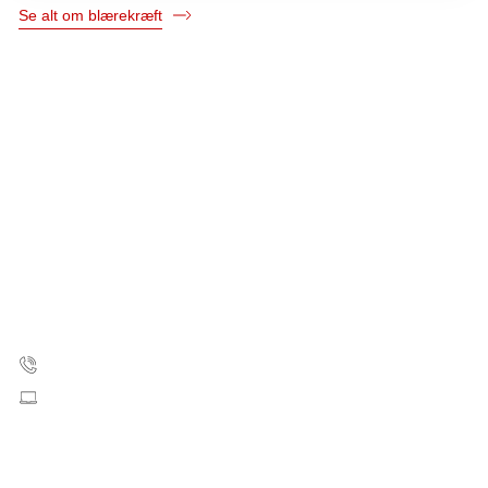
Se alt om blærekræft
Kræftens Bekæmpelse
Strandboulevarden 49
2100 København Ø
35 25 75 00
Skriv til os
CVR: 55629013
EAN numre