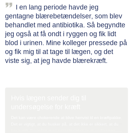
I en lang periode havde jeg
gentagne blærebetændelser, som blev
behandlet med antibiotika. Så begyndte
jeg også at få ondt i ryggen og fik lidt
blod i urinen. Mine kolleger pressede på
og fik mig til at tage til lægen, og det
viste sig, at jeg havde blærekræft.
Thorbjørn, 55 år, blærekræft
Hvis lægen sender dig til
undersøgelse for kræft
Det kan være chokerende at blive henvist til en kræftpakke.
Det er vigtigt, at du husker på, at det ikke er sikkert, at du
har kræft. Formålet med pakkeforløbet er at undersøge,