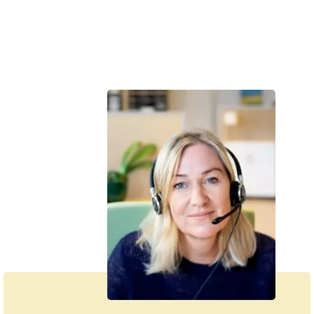
Denne tekst er skrevet af rigtige mennesker – læs mere om,
hvordan
teksterne på cancer.dk bliver til.
Vi hjælper