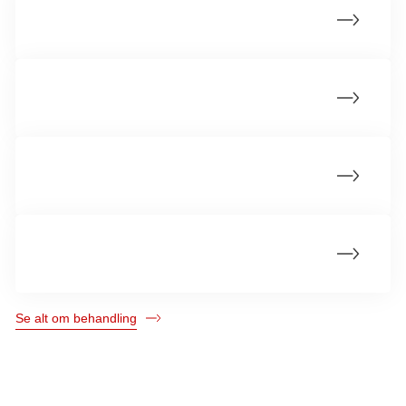
Livet med bløddelssarkomer
Operation
Strålebehandling
Opfølgning
Se alt om behandling