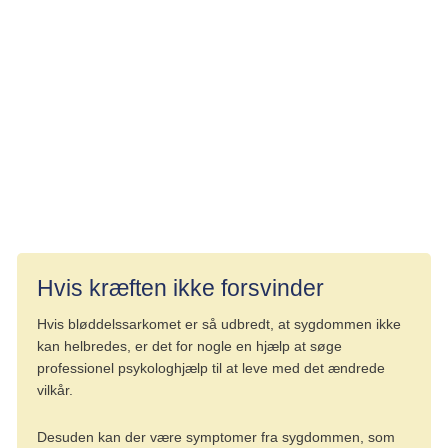
Væsken bliver tømt ud med en kanyle. Inden udtømning
bliver du lokalbedøvet. Du sidder op, når væsken skal
tømmes ud. Ved undersøgelsen kan lægen bruge ultralyd
for præcist at se, hvor væskeansamlingen er.
I sjældne tilfælde, hvis du hyppigt har behov for at få tømt
væske ud af lungehinderne, kan lægen overveje at klistre
lungehinderne sammen (pleurodese).
Hvis kræften ikke forsvinder
Hvis bløddelssarkomet er så udbredt, at sygdommen ikke
kan helbredes, er det for nogle en hjælp at søge
professionel psykologhjælp til at leve med det ændrede
vilkår.
Desuden kan der være symptomer fra sygdommen, som