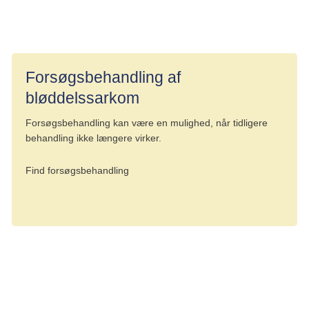
Knoglemetastaser
Forsøgsbehandling af
bløddelssarkom
Forsøgsbehandling kan være en mulighed, når tidligere
behandling ikke længere virker.
Find forsøgsbehandling
Tekst: Digital redaktør Astrid Steensig og lægefaglig redaktør Elisabeth
Kjems