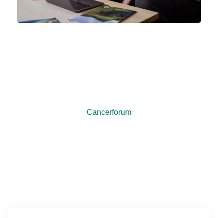
Mød andre på cancerforum
Cancerforum er et online forum, hvor du kan stille
spørgsmål og skrive sammen med andre, der er
berørt af kræft. Del dine tanker og erfaringer med
andre patienter og pårørende.
Cancerforum
Mere om bløddelssarkomer