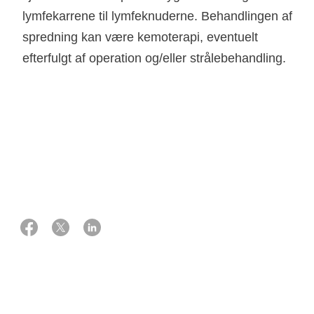
lymfekarrene til lymfeknuderne. Behandlingen af
spredning kan være kemoterapi, eventuelt
efterfulgt af operation og/eller strålebehandling.
07 august 2025
Eksperter:
Overlæge, ph.d., onkolog
Ninna Aggerholm-Pedersen
Professor, overlæge, ph.d., ortopædkirurg (tumorsektoren)
Thomas Baad-Hansen