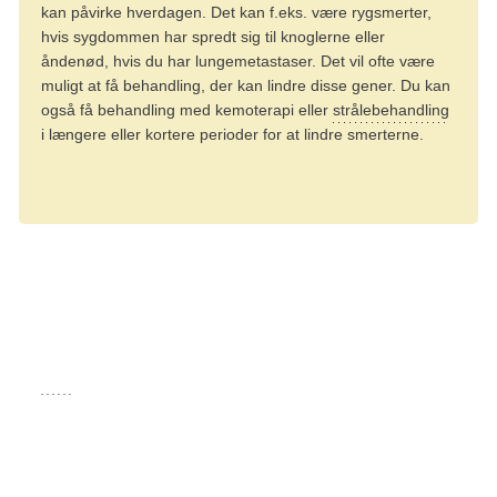
kan påvirke hverdagen. Det kan f.eks. være rygsmerter,
hvis sygdommen har spredt sig til knoglerne eller
åndenød, hvis du har lungemetastaser. Det vil ofte være
muligt at få behandling, der kan lindre disse gener. Du kan
også få behandling med kemoterapi eller
strålebehandling
i længere eller kortere perioder for at lindre smerterne.
Hvornår tilbydes kemoterapi?
Er sygdommen udbredt, bliver du tilbudt kemoterapi. Som
regel får du kemoterapien direkte ind i en blodåre gennem
et
drop
. Medicinen føres med blodet rundt i kroppen og
slår de kræftceller ihjel, som eventuelt måtte være ført fra
sarkomet gennem blodbanen ud i kroppen.
Der er flere forskellige typer kemoterapi, der kan virke ved