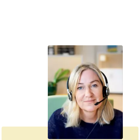
Denne tekst er skrevet af rigtige mennesker – læs mere om,
hvordan
teksterne på cancer.dk bliver til.
Vi hjælper