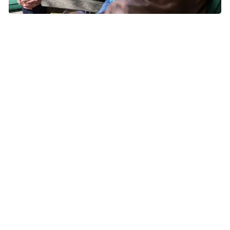
For de fleste mennesker kommer en kræftdiagnose som et
chok. Det tager tid at forholde sig til sygdommen, både for en
selv og for de nærmeste. Foto: Tomas Bertelsen
Hvad sker der, hvis du får diagnosen
Når lægerne har vurderet alle undersøgelsesresultaterne,
bliver du indkaldt til samtale med en kirurg eller en
kræftlæge fra sarkomcentret. Lægen vil fortælle dig om
behandlingsmulighederne.
Behandling af bløddelssarkom kan bestå af
operation, strålebehandling og medicinsk behandling. Ofte
styres behandlingen i et samarbejde mellem kirurger og
kræftlæger med speciale i kemo- og strålebehandling
(onkologer), der bl.a. står
for strålebehandling og kemoterapi.