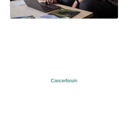
Skriv med andre på
cancerforum
Cancerforum er et online forum, hvor du kan stille
spørgsmål og skrive sammen med andre, der er
berørt af kræft. Del dine tanker og erfaringer med
andre patienter og pårørende.
Cancerforum
Mere om bløddelssarkomer