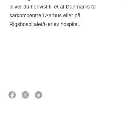
bliver du henvist til et af Danmarks to
sarkomcentre i Aarhus eller på
Rigshospitalet/Herlev hospital.
07 august 2025
Eksperter:
Overlæge, ph.d., onkolog
Ninna Aggerholm-Pedersen
Professor, overlæge, ph.d., ortopædkirurg (tumorsektoren)
Thomas Baad-Hansen