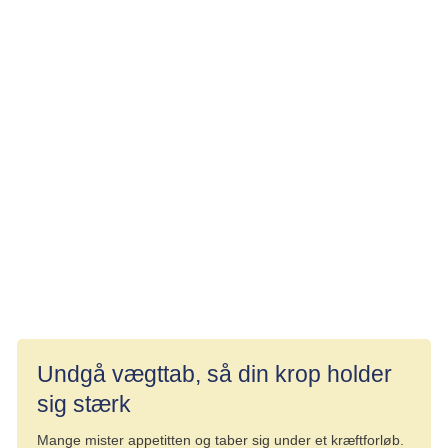
Forsikring ved kritisk sygdom
Det er en god ide at undersøge dine forsikringsforhold for,
om du er omfattet af dækning ved kritisk sygdom. Mange
er bedre dækket, end de tror, gennem deres arbejdsplads,
forsikringer, faglige organisation eller bank. Det udbetalte
beløb kan i en svær tid give økonomisk frihed og
anvendes helt efter den enkeltes eget ønske og behov.
Læs mere:
Forsikring ved kritisk sygdom
Undgå vægttab, så din krop holder
sig stærk
Mange mister appetitten og taber sig under et kræftforløb.