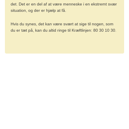
det. Det er en del af at være menneske i en ekstremt svær
situation, og der er hjælp at få.
Hvis du synes, det kan være svært at sige til nogen, som
du er tæt på, kan du altid ringe til Kræftlinjen: 80 30 10 30.
Spørg lægen
Du kan nemt glemme, hvad du vil spørge om, når du først
sidder hos lægen. Og måske er det svært at formulere
konkrete spørgsmål, der kan give dig svar på det, der
bekymrer dig. Her finder du forslag til, hvad du kan spørge
lægen om:
Samtale med lægen