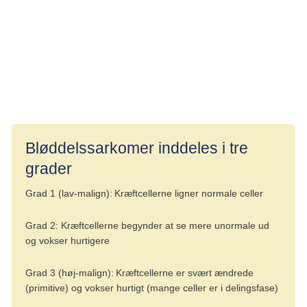
Gradinddelingen siger noget om, hvor aggressive
kræftcellerne er (hvor hurtigt de vokser), og kan dermed
give et fingerpeg om sandsynligheden for spredning af
sygdommen.
Bløddelssarkomer inddeles i tre
grader
Grad 1 (lav-malign): Kræftcellerne ligner normale celler
Grad 2: Kræftcellerne begynder at se mere unormale ud
og vokser hurtigere
Grad 3 (høj-malign): Kræftcellerne er svært ændrede
(primitive) og vokser hurtigt (mange celler er i delingsfase)