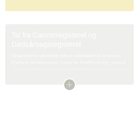
Tal fra Cancerregisteret og
Dødsårsagsregisteret
Opgørelserne på denne side er udarbejdet af forskere i
Kræftens Bekæmpelses Center for Kræftforskning, baseret
på data fra Cancerregisteret og Dødsårsagsregisteret.
Cancerregisterets og Dødsårsagsregisterets seneste
opdateringer dækker nye kræfttilfælde og dødsfald til og
med 2023
Kræft i tal
Tekst: Digital sundhedsredaktør Kim Fisker Ringgard
Læs mere om nøgletal for kræft og se, hvilke
Denne tekst er skrevet af rigtige mennesker – læs mere om,
hvordan
kræftsygdomme der er de hyppigste i Danmark.
teksterne på cancer.dk bliver til.
Statistik om kræft