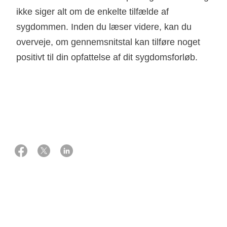
ikke siger alt om de enkelte tilfælde af
sygdommen. Inden du læser videre, kan du
overveje, om gennemsnitstal kan tilføre noget
positivt til din opfattelse af dit sygdomsforløb.
25 juni 2025
Eksperter: Søren Friis og Simon Mathis Kønig, Kræftepidemiologi og
Monitorering, Center for Kræftforskning