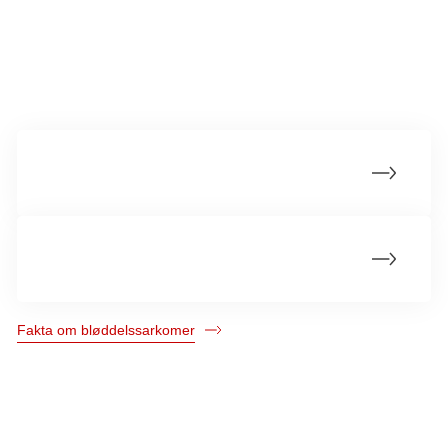
Mere om bløddelssarkomer
Hvad er bløddelssarkomer?
Årsager til bløddelssarkomer
Fakta om bløddelssarkomer