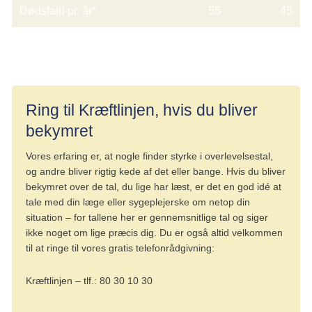
Dødsfald pr. år*
55
45
*Gennemsnit for årene 2021-2023.
Ring til Kræftlinjen, hvis du bliver
bekymret
Vores erfaring er, at nogle finder styrke i overlevelsestal,
og andre bliver rigtig kede af det eller bange. Hvis du bliver
bekymret over de tal, du lige har læst, er det en god idé at
tale med din læge eller sygeplejerske om netop din
situation – for tallene her er gennemsnitlige tal og siger
ikke noget om lige præcis dig. Du er også altid velkommen
til at ringe til vores gratis telefonrådgivning:
Kræftlinjen – tlf.: 80 30 10 30