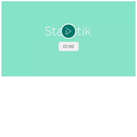
Gode råd inden du læser statistik
Statistik for bløddelssarkomer
Herunder kan du se statistikken over bløddelssarkomer i
Danmark for perioden 2021-2023.