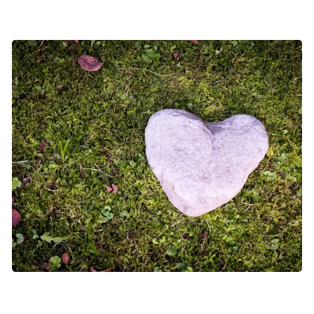
Far til tre
Børn har brug for at være forberedt på, hvad der kommer til at
ske til begravelsen eller bisættelsen, så de kan forberede sig
psykisk. På den måde kan begravelsen virke mindre utryg.