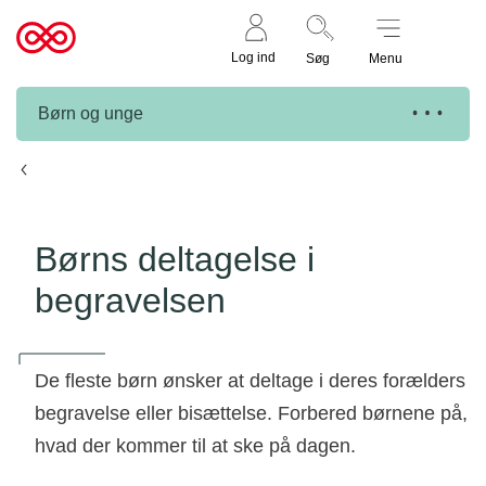
Støt nu
Til
Log ind
Søg
Menu
cancer.dk
Børn og unge
Børns behov efter dødsfald
Børns deltagelse i
begravelsen
De fleste børn ønsker at deltage i deres forælders
begravelse eller bisættelse. Forbered børnene på,
hvad der kommer til at ske på dagen.