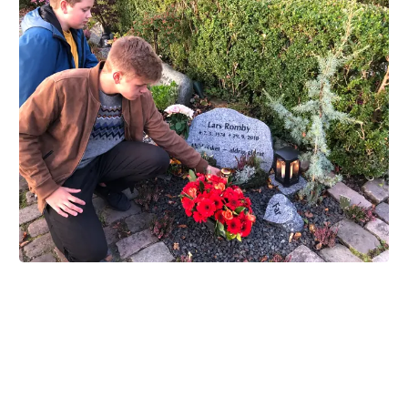
Asger og Magne fortæller,
hvordan de mindes deres far
Nogle aftener inden Asger og Magne slukker
natlampen, læser de brevene fra deres far. De er det
dyrebareste, de har. For deri er hans sidste ord til