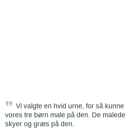
Farverne på blomsterne
Hvilke sange der skal synges
Det er en balance, for børn har ikke brug for at få for meget
ansvar for begravelsen. Du kan spørge børnene, om de
har nogle ønsker.
Spørg gerne helt konkret, f.eks. om blomsterne skal være
en bestemt farve, eller om der er noget bestemt, I skal
have at spise efter.
Vi valgte en hvid urne, for så kunne
vores tre børn male på den. De malede
skyer og græs på den.