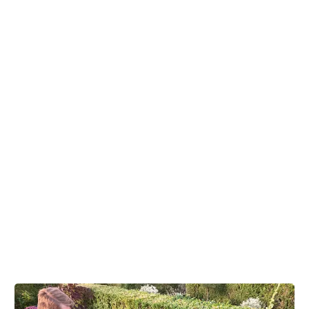
dermed 'vidne' til afskeden med barnets forælder. Det kan
være rart for barnet at have en ven at tale med
begravelsen om og vide, at vennen ved, hvad man har
været igennem.
Hvis barnet stadig ikke har lyst til at tage med, kan du
f.eks. sige, at barnet ikke behøver at bestemme sig med
det samme. Så kan barnet tænke lidt over det, før du tager
det op igen.
Digital redaktør Anne Møller Gaardsted