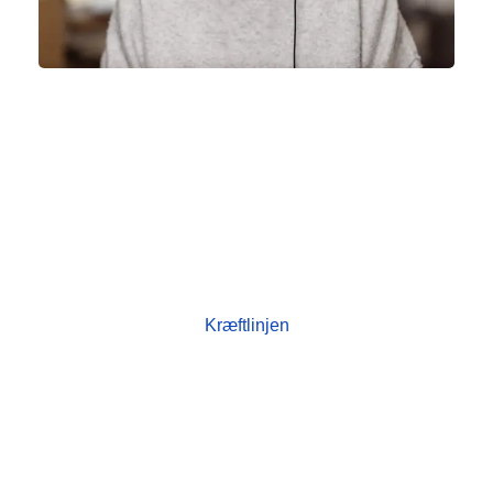
Kræftlinjen
Husk, du altid er velkommen til at ringe eller
skrive til Kræftlinjen, hvis du har spørgsmål om
kræft eller brug for rådgivning og støtte. Her taler
og skriver du med professionelle rådgivere. Alle
berørt af kræft kan benytte Kræftlinjens gratis
rådgivning: Tlf. 80 30 10 30.
Kræftlinjen
Læs mere