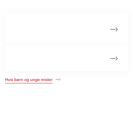
Tilbage til institution eller skole efter
forælders død
Børn har brug for at mindes
Hvis børn og unge mister