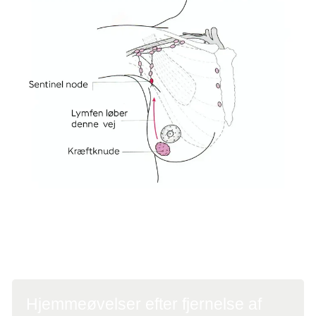
Kræft kan sprede sig via lymfevæsken til de nærmeste
lymfeknuder, som kaldes skildvagtslymfeknuder eller sentinel
nodes. Venligst udlånt af professor, cheflæge Niels Kroman.
Hjemmeøvelser efter fjernelse af