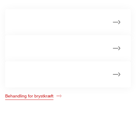
Brystbevarende operation (lumpektomi)
Hvad er en brystrekonstruktion?
Forstadier til brystkræft
Behandling for brystkræft