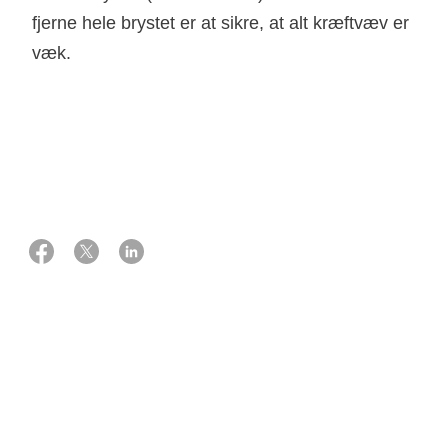
fjerne hele brystet er at sikre, at alt kræftvæv er
væk.
03 juli 2024
Ekspert:
Professor, kirurg
Niels Kroman
Bortoperation af bryst
Ved operationen får du fjernet hele brystet, hvori kræften