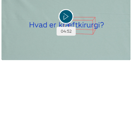
Hvad er kræftkirurgi egentlig? Få de forskellige operationsteknikker
forklaret af kirurgen og mød Karen-Anker der har prøvet operation
for tarmkræft.
Fjernelse af lymfeknuder – 'sentinel node'-
metoden
Ved hjælp af 'sentinel node'-metoden kan lægen
undersøge, om der er spredning til lymfeknuderne.