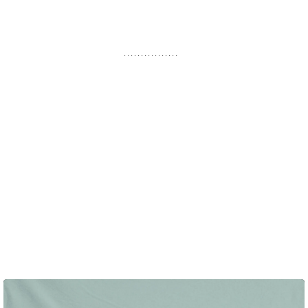
er, og eventuelt en del af lymfeknuderne i armhulen.
Mange kan komme hjem allerede samme dag.
Denne type
operation kaldes også
mastektomi
.
Efter operationen vil der være et ar hen over brystvæggen
og ud i armhulen.
For nogle kvinder er det muligt at få rekonstrueret brystet
ved den samme operation, hvor brystet fjernes. Hos nogle
vil det være vanskeligt, men her er det muligt at få
rekonstrueret brystet senere.
Det er plastikkirurgen, som afgør, hvornår en
brystrekonstruktion er mulig.