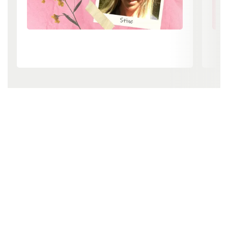
1/13
2/13
Tekst:
Digital redaktør Marianne Aglund og lægefaglig redaktør Elisabeth
Kjems
Denne tekst er skrevet af rigtige mennesker – læs mere om,
hvordan
teksterne på cancer.dk bliver til.
Læs mere