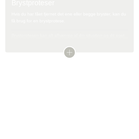
Brystproteser
Hvis du har fået fjernet det ene eller begge bryster, kan du
få brug for en brystprotese.
Brystprotesen kan alt afhængig af din situation og dit eget
ønske enten være en løs protese, der er selvsiddende,
eller som skal sættes ind i en bh.
Hvis du har fået fjernet et bryst og skal have en løs
Gener efter operation
brystprotese, har du i første omgang ret til at få bevilget op
til to gratis brystproteser af kommunen.
Efter operationen kan der komme blod- eller
væskeansamling i såret. Det kan forsvinde af sig selv, men
Herefter kan du få én udskiftningsprotese om året eller to
må ofte tømmes med en nål (punktur).
hvert andet år efter behov. Der gives ikke hjælp til specielle
bh'er til løse brystproteser.
Der kan også opstå en hævelse i armhulen. Dette tømmes
ud med en nål.
På nettet kan du finde en lang række specialbutikker under
'Brystproteser'.
Fantomfornemmelser