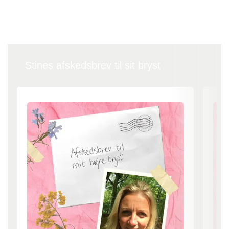
Dansk Lymfødem forening DALYFO
Stines afskedsbrev til sit bryst