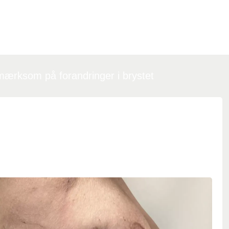
ærksom på forandringer i brystet
edannelse i huden
edet ses en indtrækning og rynkedannelse i huden på højre
brystet, som bliver tydeligere, når kvinden har armen løftet.