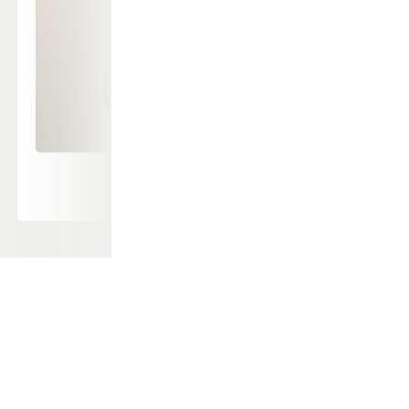
2/2
ationscyklus