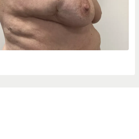
 symptomer på brystkræft
et område af brystet som ikke kan forklares ved menstru