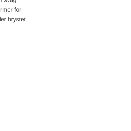
n svag
rmer for
ler brystet
 Det mest
en, men en
 brystkræft.