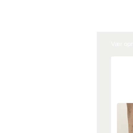
Vær opm
Rynk
På bill
side af 