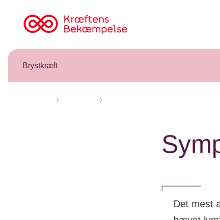
Til
cancer.dk
Brystkræft
Forsiden
Brystkræft
Symptomer
Symp
Det mest a