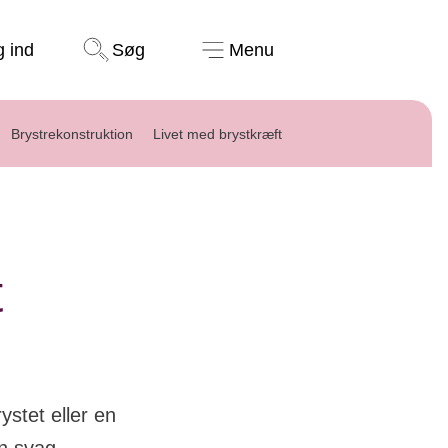
Støt nu
g ind
Søg
Menu
Brystrekonstruktion
Livet med brystkræft
t
stet eller en