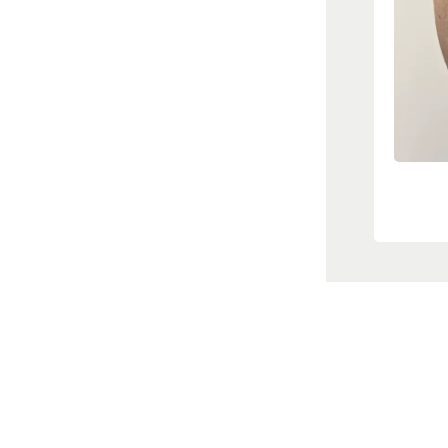
1/2
Sjældne
Smerter i 