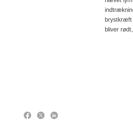
hævet lym
indtræknin
brystkræft
bliver rød
03 juli 2024
Forskell
Ekspert:
Professor, kirurg
Der findes fler
Niels Kroman
almindelige sym
forandring i h