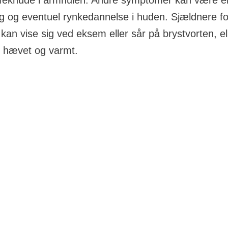
feknude i armhulen. Andre symptomer kan være e
g og eventuel rynkedannelse i huden. Sjældnere fo
 kan vise sig ved eksem eller sår på brystvorten, el
t, hævet og varmt.
ige symptomer på brystkræft
e typer brystkræft og symptomerne kan være forskellige.
ptom på brystkræft er en knude i brystet eller i armhul
uden eller omkring brystvorten kan også være symptom på