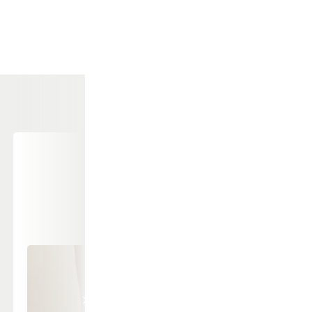
Rynkedannelse i huden kan være et
symptom på brystkræft
På billedet ses en svag indtrækning i huden.