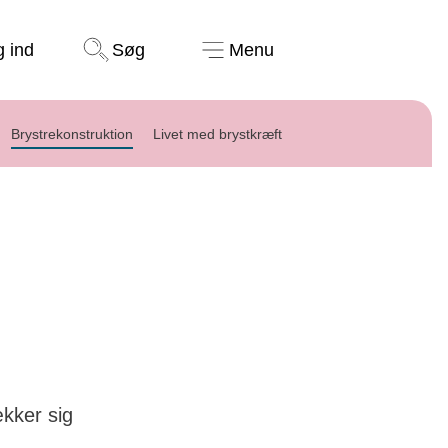
Støt nu
g ind
Søg
Menu
Brystrekonstruktion
Livet med brystkræft
ækker sig