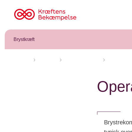
Til
cancer.dk
Brystkræft
Forsiden
Brystkræft
Brystrekonstruktion
Operation i f
Opera
Brystrekon