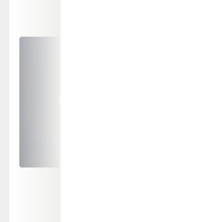
Kvinden har brystkræft i højre bryst, og billedet er taget fø
fået foretaget primær rekonstruktion.
Billede af kvindes bryst før rekonstruktion. Foto: Venligst udlånt a
professor og overlæge Tine Engberg Damsgaard.