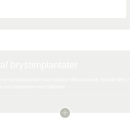
af brystimplantater
ver brystimplantater med silikone oftest anvendt, fordi de føles
 end implantater med saltvand.
atet består af en ydre membran og en indre masse af silikonege
ler mindre fast. Formen på brystimplantaterne kan variere, men
dråbeformede (såkaldte anatomiske brystimplantater).