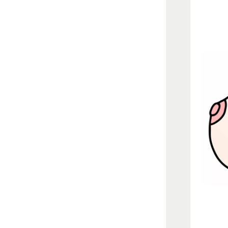
Illustra
under b
form.
Et bryst
Lotte Cl