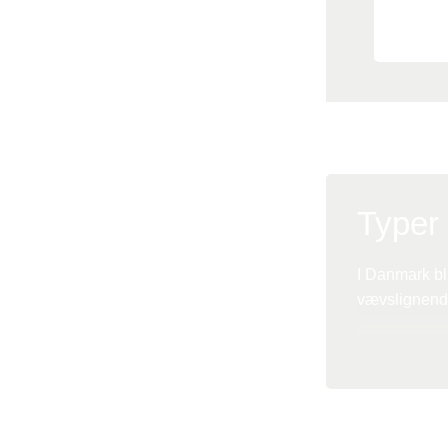
1/3
Typer 
I Danmark bli
vævslignende
Brystimplant
være mere el
runde eller 