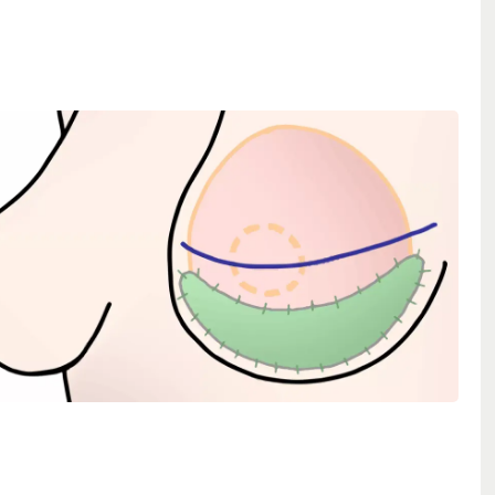
tionen viser, hvordan biologisk støttevæv bliver lagt ind
rystimplantatet, så det forstærker huden og støtter brystets
implantat lagt ind sammen med biologisk støttevæv. Illustration:
evin.