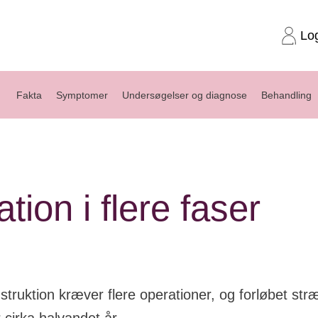
Lo
Fakta
Symptomer
Undersøgelser og diagnose
Behandling
lere faser
tion i flere faser
struktion kræver flere operationer, og forløbet str