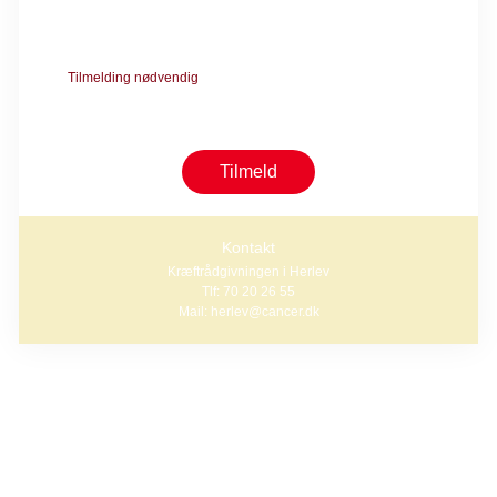
Borgmester Ib Juuls vej 2
2730 Herlev
Tilmelding nødvendig
Tilmelding er nødvendig pga. begrænset antal pladser. Tilmeld dig
senest 7 dage før opstart.
Tilmeld
Kontakt
Kræftrådgivningen i Herlev
Tlf: 70 20 26 55
Mail: herlev@cancer.dk
Blide bevægelser og ro i kroppen