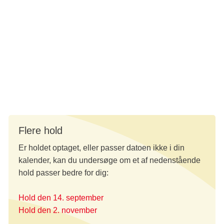
Du bedes:
komme i praktisk, løstsiddende tøj, som du kan
bevæge dig frit i
medbringe en vandflaske
Tilmeld dig nedenfor.
Flere hold
Er holdet optaget, eller passer datoen ikke i din
kalender, kan du undersøge om et af nedenstående
hold passer bedre for dig:
Hold den 14. september
Hold den 2. november