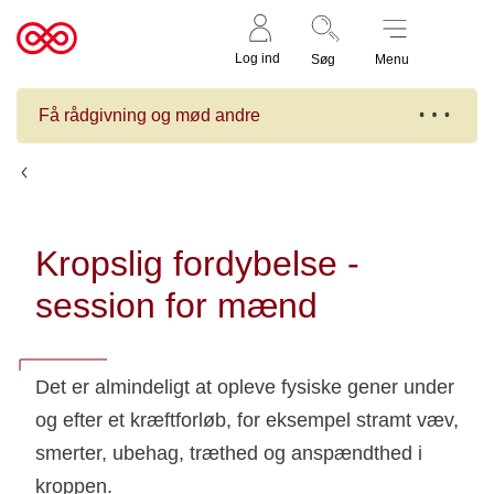
Støt nu
Til
Log ind
Søg
Menu
cancer.dk
Få rådgivning og mød andre
Kalender
Kropslig fordybelse -
session for mænd
Det er almindeligt at opleve fysiske gener under
og efter et kræftforløb, for eksempel stramt væv,
smerter, ubehag, træthed og anspændthed i
kroppen.