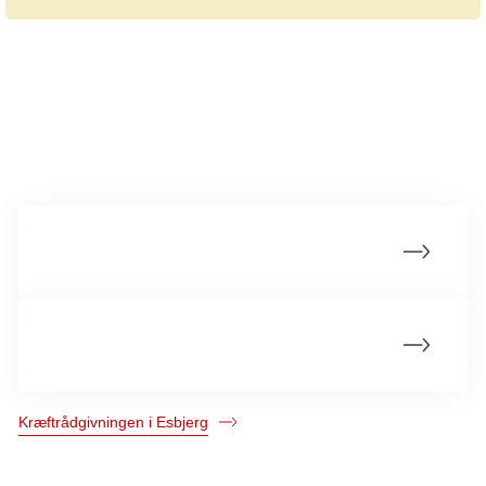
Mere om kræftrådgivningen
Om kræftrådgivningen
Kurser og andre aktiviteter
Kræftrådgivningen i Esbjerg