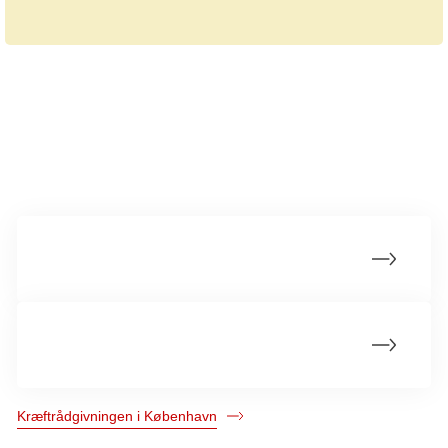
Mere om kræftrådgivningen
Om Kræftrådgivningen
Kurser og andre aktiviteter
Kræftrådgivningen i København