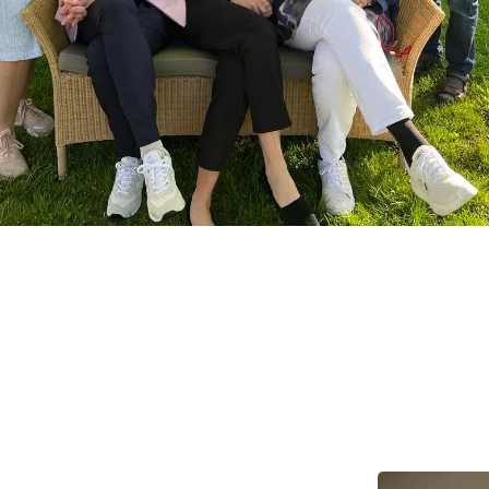
jderne i Kræftrådgivningen i Odense. Fra venstre: rådgivningsleder Vi
r Susan Dybkjær Johansson, administrativ medarbejder Tina Lindholm 
dgiver Anette Mussmann, rådgiver Birgitte Thaisen Sørensen, rådgiver
aard Sliwa, rådgiver Signe Juhl & rådgiver Lissa Mortensen