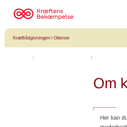
Til
cancer.dk
Kræftrådgivningen i Odense
Forsiden
Få rådgivning og mød andre
Kræftrådgivninger
Om k
Her kan du