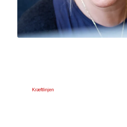
Kræftlinjen
Du kan få gratis, professionel rådgivning på Kræftli
80 30 10 30 eller skriv via chatrådgivningen. Kræft
hverdage kl. 9-21 og kl. 12-17 i weekenden. Kun l
Kræftlinjen