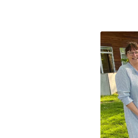
Du møder både f
nedenfor ser d