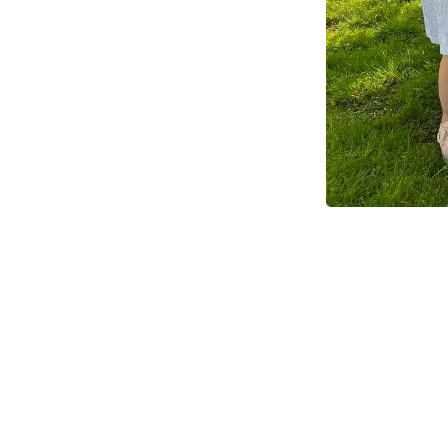
Her ser du medarbe
Rasmussen, rådgive
Maria Bramming, rå
rådgiver Lene Dalg