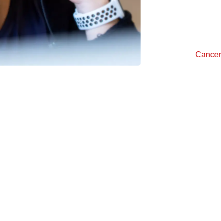
Læs om an
Cancerfor
kræftpatie
Cancer
njen. Ring til os på
linjen har åbent alle
ukket på helligdage.