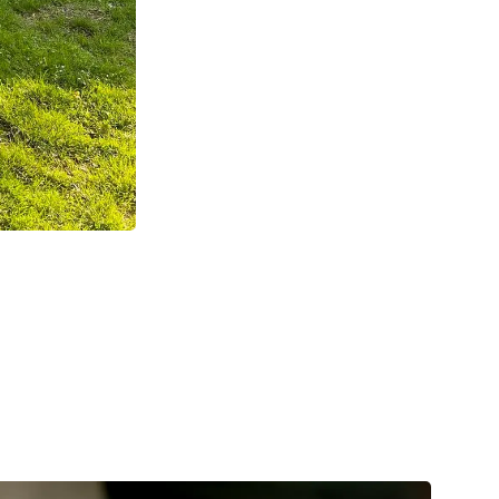
vi Brandt
Nilket, rådgiver
 Peter Freundt,