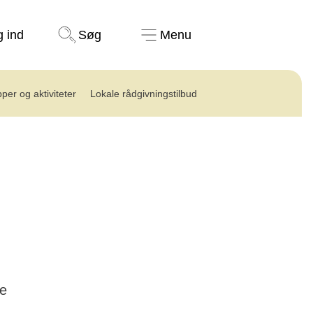
Støt nu
g ind
Søg
Menu
per og aktiviteter
Lokale rådgivningstilbud
ke