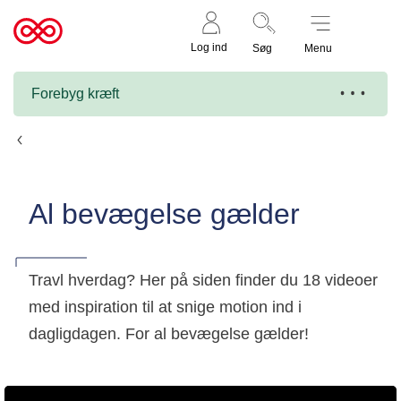
Støt nu
Til
Log ind
Søg
Menu
cancer.dk
Forebyg kræft
Kost & fysisk aktivitet
Al bevægelse gælder
Travl hverdag? Her på siden finder du 18 videoer
med inspiration til at snige motion ind i
dagligdagen. For al bevægelse gælder!