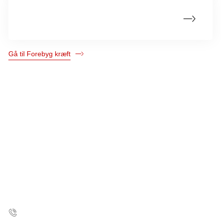
Mød underviserne
Gå til Forebyg kræft
Kræftens Bekæmpelse
Strandboulevarden 49
2100 København Ø
35 25 75 00