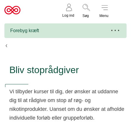
Støt nu
Til
Log ind
Søg
Menu
cancer.dk
Forebyg kræft
Arbejd med rygestop og nikotinstop
Bliv stoprådgiver
Vi tilbyder kurser til dig, der ønsker at uddanne
dig til at rådgive om stop af røg- og
nikotinprodukter. Uanset om du ønsker at afholde
individuelle forløb eller gruppeforløb.