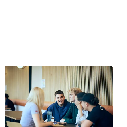
Hvis du har spørgsmål til kurserne, er du velkommen til at
kontakte kursussekretær, Helle Træholt Wang på tlf. 35 25
75 26 eller
stopkurser@cancer.dk