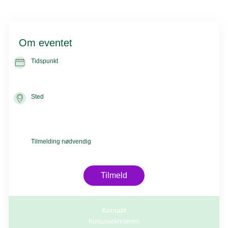
Om eventet
Tidspunkt
29. sep. 2026 kl. 09.00 -
01. okt. 2026 kl. 16.00
Sted
Ecopark
Bautavej 1A
8210 Aarhus V
Tilmelding nødvendig
Kursuspris 6.200 kr.
Tilmeld
Kontakt
Kursussekretæren