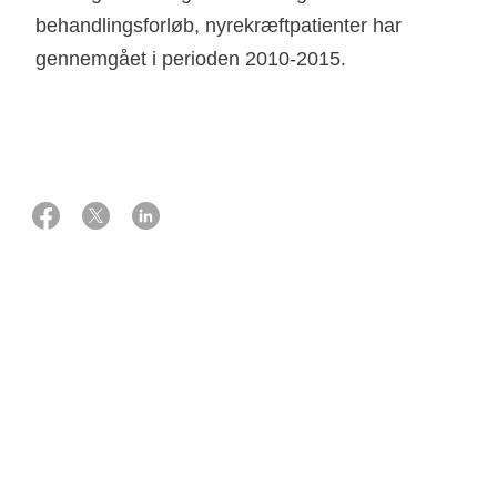
behandlingsforløb, nyrekræftpatienter har
gennemgået i perioden 2010-2015.
01 oktober 2013
Støtte
400.000 kr. fra Knæk Cancer 2013
Projektansvarlig