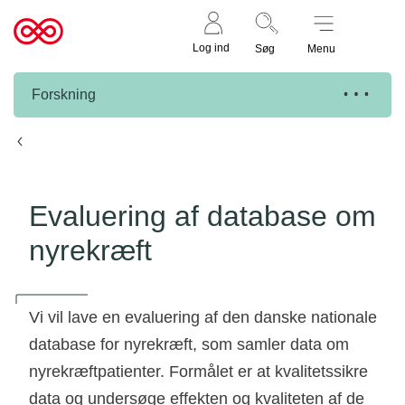
Støt nu
Til
Log ind
Søg
Menu
cancer.dk
Forskning
Knæk Cancer projekter
Evaluering af database om
nyrekræft
Vi vil lave en evaluering af den danske nationale
database for nyrekræft, som samler data om
nyrekræftpatienter. Formålet er at kvalitetssikre
data og undersøge effekten og kvaliteten af de