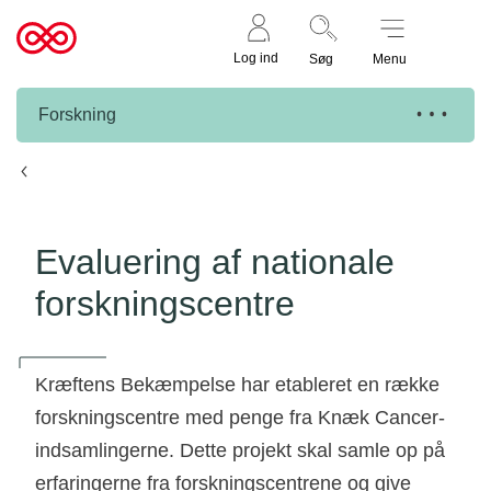
Støt nu
Til
Log ind
Søg
Menu
cancer.dk
Forskning
Knæk Cancer projekter
Evaluering af nationale
forskningscentre
Kræftens Bekæmpelse har etableret en række
forskningscentre med penge fra Knæk Cancer-
indsamlingerne. Dette projekt skal samle op på
erfaringerne fra forskningscentrene og give