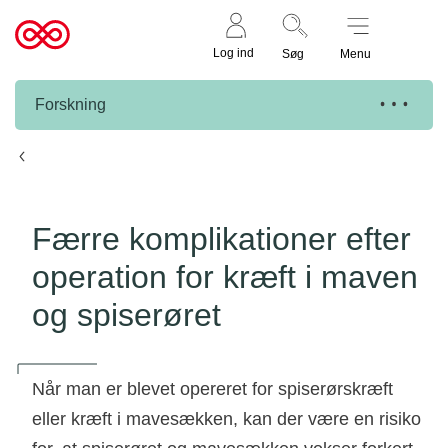
Støt nu
Til
Log ind
Søg
Menu
cancer.dk
Forskning
Knæk Cancer projekter
Færre komplikationer efter
operation for kræft i maven
og spiserøret
Når man er blevet opereret for spiserørskræft
eller kræft i mavesækken, kan der være en risiko