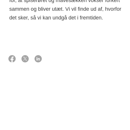
for, at spiserøret og mavesækken vokser forkert
sammen og bliver utæt. Vi vil finde ud af, hvorfor
det sker, så vi kan undgå det i fremtiden.
01 oktober 2013
Støtte
450.000 kr. fra Knæk Cancer 2013
Projektansvarlig