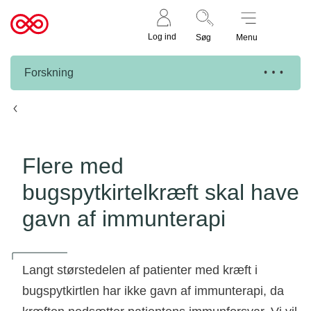
Støt nu
Til
Log ind
Søg
Menu
cancer.dk
Forskning
Knæk Cancer projekter
Flere med
bugspytkirtelkræft skal have
gavn af immunterapi
Langt størstedelen af patienter med kræft i
bugspytkirtlen har ikke gavn af immunterapi, da