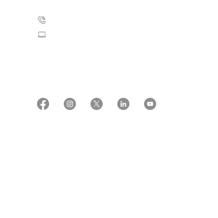
35 25 75 00
Skriv til os
CVR: 55629013
EAN numre