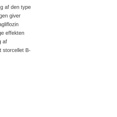
ng af den type
gen giver
gliflozin
ge effekten
 af
 storcellet B-