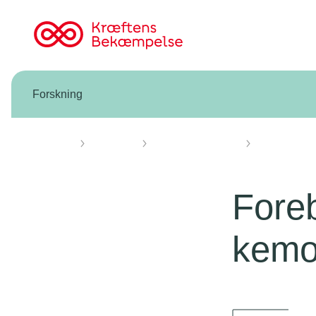
Til
cancer.dk
Forskning
Forsiden
Forskning
Forskning vi støtter
Knæk Cancer 
Foreb
kemo