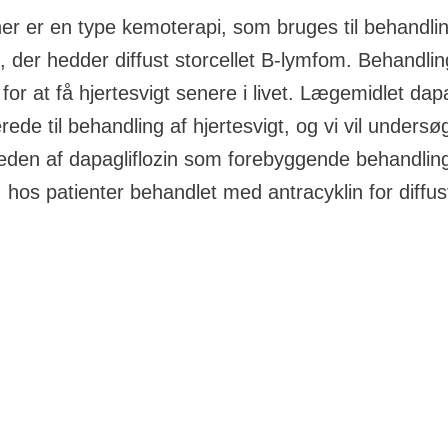
ner er en type kemoterapi, som bruges til behandli
, der hedder diffust storcellet B-lymfom. Behandlin
 for at få hjertesvigt senere i livet. Lægemidlet dapa
rede til behandling af hjertesvigt, og vi vil undersø
eden af dapagliflozin som forebyggende behandling
, hos patienter behandlet med antracyklin for diffust