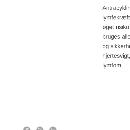
Antracykli
lymfekræft
øget risiko
bruges alle
og sikkerh
hjertesvigt
lymfom.
01 oktober 2023
Støtte