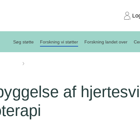
Lo
Søg støtte
Forskning vi støtter
Forskning landet over
Cen
projekter
Forebyggelse af hjertesvigt efter kemoterapi
yggelse af hjertesvi
terapi