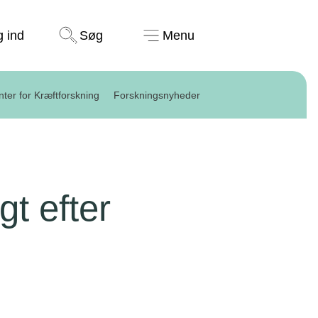
Støt nu
g ind
Søg
Menu
ter for Kræftforskning
Forskningsnyheder
gt efter