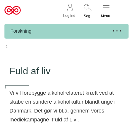
Støt nu
Til
Log ind
Søg
Menu
cancer.dk
Forskning
Knæk Cancer projekter
Fuld af liv
Vi vil forebygge alkoholrelateret kræft ved at
skabe en sundere alkoholkultur blandt unge i
Danmark. Det gør vi bl.a. gennem vores
mediekampagne ’Fuld af Liv’.