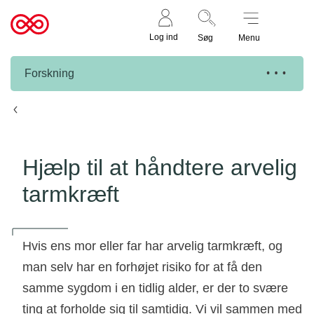
Støt nu
Til
Log ind
Søg
Menu
cancer.dk
Forskning
Knæk Cancer projekter
Hjælp til at håndtere arvelig
tarmkræft
Hvis ens mor eller far har arvelig tarmkræft, og
man selv har en forhøjet risiko for at få den
samme sygdom i en tidlig alder, er der to svære
ting at forholde sig til samtidig. Vi vil sammen med