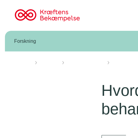
Til
cancer.dk
Forskning
Forsiden
Forskning
Forskning vi støtter
Knæk Cancer 
Hvord
beha