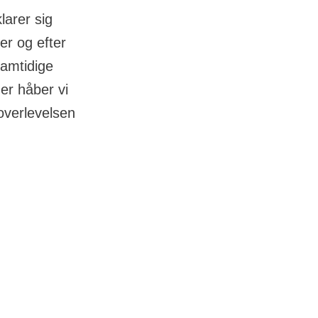
larer sig
er og efter
samtidige
er håber vi
overlevelsen