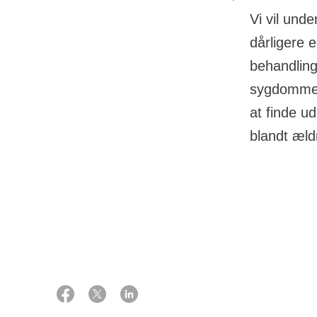
Vi vil und
dårligere 
behandling,
sygdomme.
at finde u
23 oktober 2024
Støtte
725.000 kr. fr