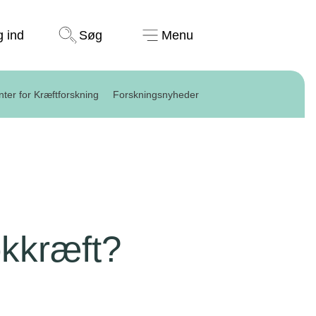
Støt nu
g ind
Søg
Menu
ter for Kræftforskning
Forskningsnyheder
kkræft?