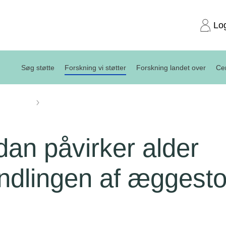
Lo
Søg støtte
Forskning vi støtter
Forskning landet over
Cen
projekter
Hvordan påvirker alder behandlingen af æggestokkræft?
an påvirker alder
ndlingen af æggesto