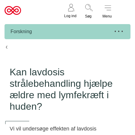
Støt nu
Til
Log ind
Søg
Menu
cancer.dk
Forskning
Knæk Cancer projekter
Kan lavdosis
strålebehandling hjælpe
ældre med lymfekræft i
huden?
Vi vil undersøge effekten af lavdosis