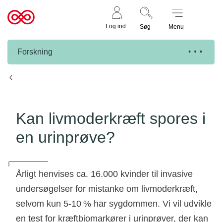
Støt nu
Til
Log ind
Søg
Menu
cancer.dk
Forskning
Knæk Cancer projekter
Kan livmoderkræft spores i
en urinprøve?
Årligt henvises ca. 16.000 kvinder til invasive
undersøgelser for mistanke om livmoderkræft,
selvom kun 5-10 % har sygdommen. Vi vil udvikle
en test for kræftbiomarkører i urinprøver, der kan