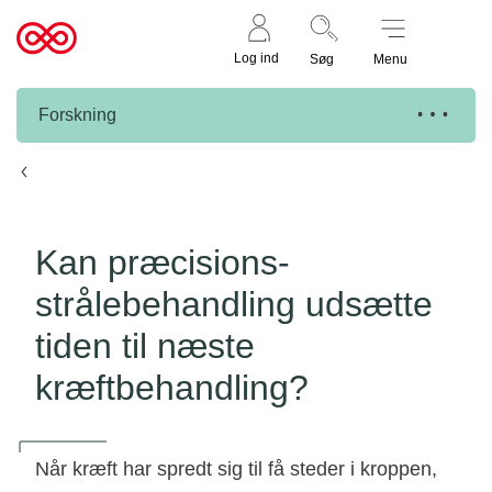
Støt nu
Til
Log ind
Søg
Menu
cancer.dk
Forskning
Knæk Cancer projekter
Kan præcisions-
strålebehandling udsætte
tiden til næste
kræftbehandling?
Når kræft har spredt sig til få steder i kroppen,