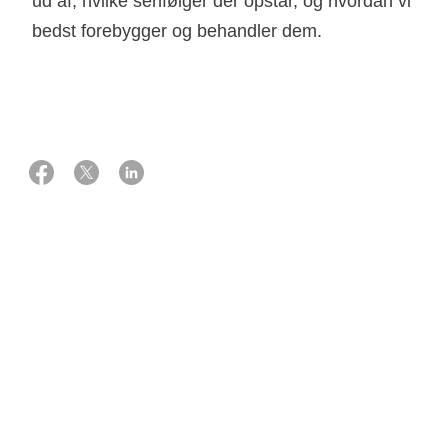
ud af, hvilke senfølger der opstår, og hvordan vi
bedst forebygger og behandler dem.
01 oktober 2017
Støtte
10.000.000 kr. fra Knæk Cancer 2017
Projektansvarlig
Christoffer Johansen