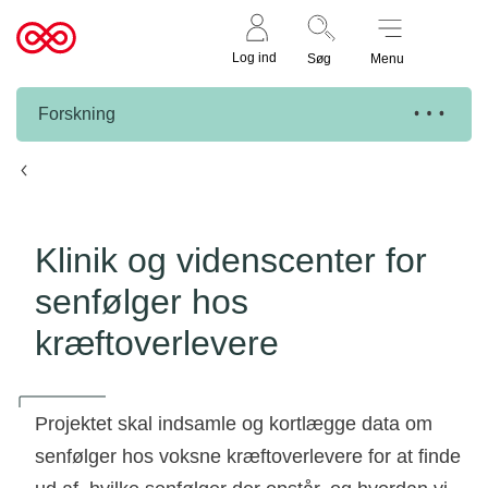
Støt nu
Til
Log ind
Søg
Menu
cancer.dk
Forskning
Knæk Cancer projekter
Klinik og videnscenter for
senfølger hos
kræftoverlevere
Projektet skal indsamle og kortlægge data om
senfølger hos voksne kræftoverlevere for at finde